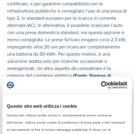
certificato, e per garantire compatibilità con le
infrastrutture pubbliche è consigliato l’uso di una presa di
tipo 2, lo standard europeo per la ricarica in corrente
alternata (AC). In alternativa, è possibile ricaricare l’auto
con una presa domestica standard, ma questa opzione è
meno consigliata. Le prese Schuko erogano circa 2,3 kW,
impiegando oltre 20 ore per ricaricare completamente
una batteria da 50 kWh. Per questo motivo, è una
soluzione adatta solo per ricariche occasionali o
emergenziali. Un altro aspetto da considerare è la
potenza del contatore elettrico
(
Fonte: Stampa di
settore
)
. Se si prevede di utilizzare una wallbox,
potrebbe essere necessario aumentare la potenza
disponibile per evitare sovraccarichi. Infine, per ridurre i
costi e l'impatto ambientale, è possibile utilizzare energia
Questo sito web utilizza i cookie
rinnovabile, ad esempio collegando la wallbox a un
Questo sito utilizza cookie tecnici e, esclusivamente previo consenso
impianto fotovoltaico.
dell’utente, utilizza anche cookie di profilazione di terza parte o altri strumenti
di tracciamento al fine di inviare messaggi pubblicitari in linea con le