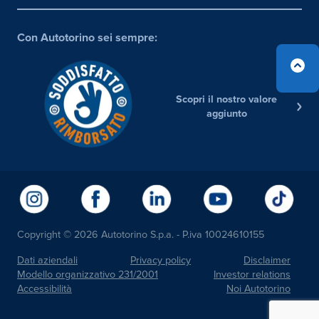
Con Autotorino sei sempre:
Scopri il nostro valore
aggiunto
Copyright © 2026 Autotorino S.p.a. - P.iva 10024610155
Dati aziendali
Privacy policy
Disclaimer
Modello organizzativo 231/2001
Investor relations
Accessibilità
Noi Autotorino