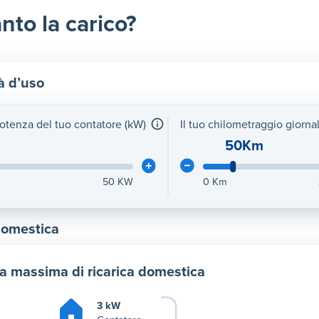
nto la carico?
à d’uso
potenza del tuo contatore (kW)
Il tuo chilometraggio giorna
50Km
50
KW
0
Km
domestica
a massima di ricarica domestica
3 kW