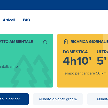
Articoli
FAQ
ATTO AMBIENTALE
RICARICA GIORNALI
DOMESTICA
ULTR
4h10’
5’
antati/anno
Tempo per caricare 50 km
to la carico?
Quanto divento green?
Quanto