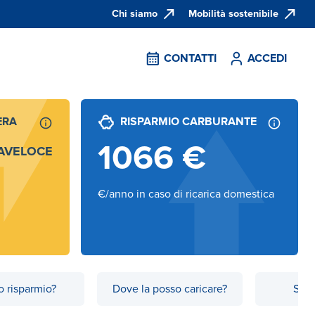
Chi siamo
Mobilità sostenibile
CONTATTI
ACCEDI
ERA
RISPARMIO CARBURANTE
1066
€
AVELOCE
€/anno in caso di ricarica domestica
 risparmio?
Dove la posso caricare?
Scop