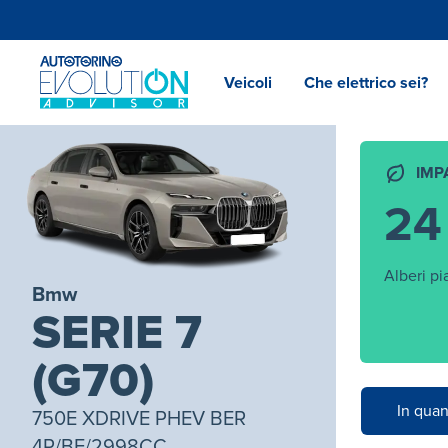
Veicoli
Che elettrico sei?
IMP
24
Alberi pi
Bmw
SERIE 7
(G70)
In quan
750E XDRIVE PHEV BER
4P/BE/2998CC