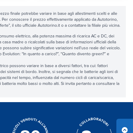
ezzo finale potrebbe variare in base agli allestimenti scelti e alle
e. Per conoscere il prezzo effettivamente applicato da Autotorino,
e", il sito ufficiale Autotorino.it o a contattare la filiale più vicina.
al consumo elettrico, alla potenza massima di ricarica AC e DC, dei
la casa madre o ricalcolati sulla base di informazioni ufficiali della
 e possono subire significative variazioni nell'uso reale del veicolo.
rino Evolution: “In quanto a carico?”, “Quanto divento green?” e
ico possono variare in base a diversi fattori, tra cui: fattori
dei sistemi di bordo. Inoltre, si segnala che le batterie agli ioni di
capacità nel tempo, influenzata dal numero cicli di carica/scarica,
 batteria molto bassi o molto alti. Si invita pertanto a consultare la