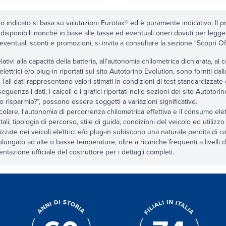
zo indicato si basa su valutazioni Eurotax® ed è puramente indicativo. Il pr
 disponibili nonché in base alle tasse ed eventuali oneri dovuti per legg
 eventuali sconti e promozioni, si invita a consultare la sezione "Scopri Offert
relativi alla capacità della batteria, all'autonomia chilometrica dichiarata, 
 elettrici e/o plug-in riportati sul sito Autotorino Evolution, sono forniti dal
 Tali dati rappresentano valori stimati in condizioni di test standardizzate
eguenza i dati, i calcoli e i grafici riportati nelle sezioni del sito Autoto
 risparmio?”, possono essere soggetti a variazioni significative.
icolare, l'autonomia di percorrenza chilometrica effettiva e il consumo elettr
ali, tipologia di percorso, stile di guida, condizioni del veicolo ed utilizzo 
tilizzate nei veicoli elettrici e/o plug-in subiscono una naturale perdita di 
lungato ad alte o basse temperature, oltre a ricariche frequenti a livelli di
tazione ufficiale del costruttore per i dettagli completi.