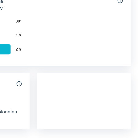
ca
kW
2kW max)
 22 kW
mia in chilometri ottenibile con la ricarica in corrente alternata 
olonnina