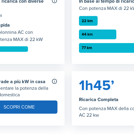
 ricarica con diverse
In base al tempo di ricari
Con potenza MAX di 22 
m
pida
lonnina AC con
tenza MAX di 22 kW
 ricarica con 22 kW
Autonomia ricarica AC (2
empo necessario per ricaricare 50 km giornalieri con potenza di
Grafico che mostra l'autono
 1
:
1 ore 8 minuti
30 minuti
:
22 km
1h45’
grade a più kW in casa
1 ora
:
44 km
entare la potenza della
2 ora
:
77 km
 domestica
Ricarica Completa
SCOPRI COME
Con potenza MAX della c
AC 22 kw