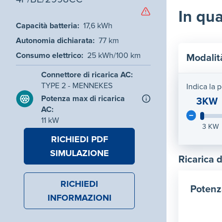
In qua
Capacità batteria
:
17,6
kWh
Autonomia dichiarata
:
77
km
Consumo elettrico
:
25
kWh/100 km
Modalit
Connettore di ricarica AC
:
TYPE 2 - MENNEKES
Indica la 
Potenza max di ricarica
3KW
AC
:
11
kW
3
KW
RICHIEDI PDF
SIMULAZIONE
Ricarica 
RICHIEDI
Potenz
INFORMAZIONI