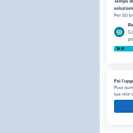
Tempo di
soluzioni
Per 50 k
Ra
Co
po
Tempo di
Rapida: t
Elemento
Fai l'up
Puoi aum
tua rete