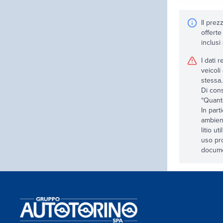
Il prez
offerte
inclusi
I dati 
veicoli
stessa.
Di cons
“Quanto
In part
ambient
litio u
uso pro
documen