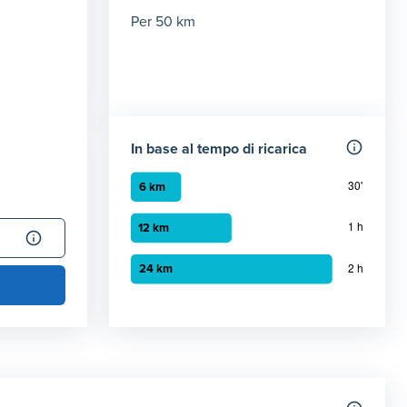
Per 50 km
In base al tempo di ricarica
Grafico a barre orizzontali
30 minuti
:
6 km
1 ora
:
12 km
2 ora
:
24 km