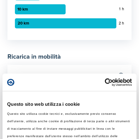
Grafico a barre orizzontali
30 minuti
:
5 km
1 ora
:
10 km
Ricarica in mobilità
2 ora
:
20 km
Tempo di ricarica con diverse soluzioni
Per 50 km
Rapida
Colonnina AC con potenza MAX di 22 kW
Questo sito web utilizza i cookie
Questo sito utilizza cookie tecnici e, esclusivamente previo consenso
Tempo di ricarica con 22 kW
Ultraveloce
dell’utente, utilizza anche cookie di profilazione di terza parte o altri strumenti
Rapida: tempo necessario per ricaricare 50 km giornalier
Colonnina DC 150 kW
di tracciamento al fine di inviare messaggi pubblicitari in linea con le
Elemento 1
:
1 ore 22 minuti
preferenze manifestate dall’utente stesso nell’ambito dell’utilizzo delle