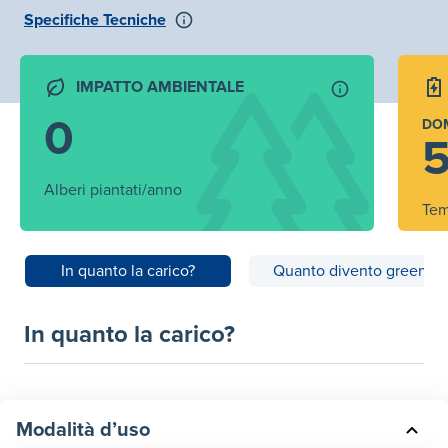
Specifiche Tecniche
IMPATTO AMBIENTALE
0
DO
5
Alberi piantati/anno
Tem
In quanto la carico?
Quanto divento green?
In quanto la carico?
Modalità d’uso