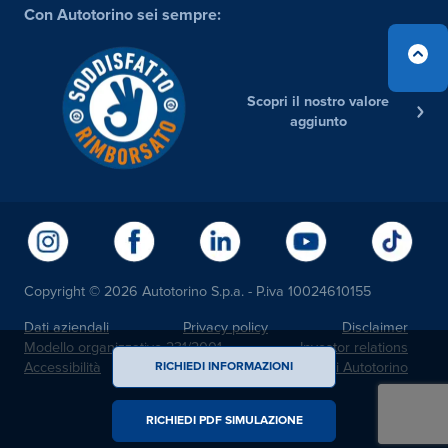
Con Autotorino sei sempre:
Scopri il nostro valore
aggiunto
Copyright © 2026 Autotorino S.p.a. - P.iva 10024610155
Dati aziendali
Privacy policy
Disclaimer
Modello organizzativo 231/2001
Investor relations
Accessibilità
Noi Autotorino
RICHIEDI INFORMAZIONI
RICHIEDI PDF SIMULAZIONE