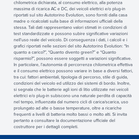
chilometrica dichiarata, al consumo elettrico, alla potenza
massima di ricarica AC e DC, dei veicoli elettrici e/o plug-in
riportati sul sito Autotorino Evolution, sono forniti dalla casa
madre o ricalcolati sulla base di informazioni ufficiali della
stessa. Tali dati rappresentano valori stimati in condizioni di
test standardizzate e possono subire significative variazioni
nell'uso reale del veicolo. Di conseguenza i dati, i calcoli e i
grafici riportati nelle sezioni del sito Autotorino Evolution: “In
quanto a carico?”, “Quanto divento green?” e “Quanto
risparmio?”, possono essere soggetti a variazioni significative.
In particolare, l'autonomia di percorrenza chilometrica effettiva
e il consumo elettrico possono variare in base a diversi fattori,
tra cui: fattori ambientali, tipologia di percorso, stile di guida,
condizioni del veicolo ed utilizzo dei sistemi di bordo. Inoltre,
si segnala che le batterie agli ioni di litio utilizzate nei veicoli
elettrici e/o plug-in subiscono una naturale perdita di capacità
nel tempo, influenzata dal numero cicli di carica/scarica, uso
prolungato ad alte o basse temperature, oltre a ricariche
frequenti a livelli di batteria molto bassi o molto alti. Si invita
pertanto a consultare la documentazione ufficiale del
costruttore per i dettagli completi.