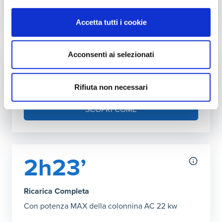
Autonomia ricarica DC (150kW max)
Accetta tutti i cookie
Grafico che mostra l'autonomia in chilometri ottenibile co
26’ Ricarica Completa
:
87 km
Acconsenti ai selezionati
Fai l'upgrade a più kW in casa
Puoi aumentare la potenza della tua rete
Rifiuta non necessari
domestica
SCOPRI COME
2h23’
Ricarica Completa
Con potenza MAX della colonnina AC 22 kw