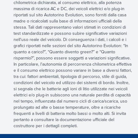
chilometrica dichiarata, al consumo elettrico, alla potenza
massima di ricarica AC e DC, dei veicoli elettrici e/o plug-in
riportati sul sito Autotorino Evolution, sono forniti dalla casa
madre o ricalcolati sulla base di informazioni ufficiali della
stessa. Tali dati rappresentano valori stimati in condizioni di
test standardizzate e possono subire significative variazioni
nell'uso reale del veicolo. Di conseguenza i dati, i calcoli e i
grafici riportati nelle sezioni del sito Autotorino Evolution: “In
quanto a carico?”, “Quanto divento green?” e “Quanto
risparmio?”, possono essere soggetti a variazioni significative.
In particolare, l'autonomia di percorrenza chilometrica effettiva
e il consumo elettrico possono variare in base a diversi fattori,
tra cui: fattori ambientali, tipologia di percorso, stile di guida,
condizioni del veicolo ed utilizzo dei sistemi di bordo. Inoltre,
si segnala che le batterie agli ioni di litio utilizzate nei veicoli
elettrici e/o plug-in subiscono una naturale perdita di capacità
nel tempo, influenzata dal numero cicli di carica/scarica, uso
prolungato ad alte o basse temperature, oltre a ricariche
frequenti a livelli di batteria molto bassi o molto alti. Si invita
pertanto a consultare la documentazione ufficiale del
costruttore per i dettagli completi.