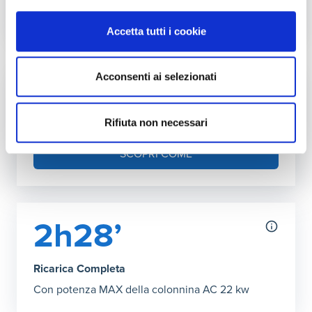
Autonomia ricarica DC (150kW max)
Accetta tutti i cookie
Grafico che mostra l'autonomia in chilometri ottenibile co
27’ Ricarica Completa
:
103 km
Acconsenti ai selezionati
Fai l'upgrade a più kW in casa
Puoi aumentare la potenza della tua rete
Rifiuta non necessari
domestica
SCOPRI COME
2h28’
Ricarica Completa
Con potenza MAX della colonnina AC 22 kw