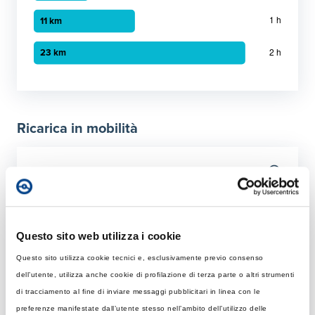
Grafico a barre orizzontali
30 minuti
:
6 km
1 ora
:
11 km
Ricarica in mobilità
2 ora
:
23 km
Tempo di ricarica con diverse soluzioni
Per 50 km
Rapida
Colonnina AC con potenza MAX di 22 kW
Questo sito web utilizza i cookie
Questo sito utilizza cookie tecnici e, esclusivamente previo consenso
Tempo di ricarica con 22 kW
Ultraveloce
dell’utente, utilizza anche cookie di profilazione di terza parte o altri strumenti
Rapida: tempo necessario per ricaricare 50 km giornalier
Colonnina DC 150 kW
di tracciamento al fine di inviare messaggi pubblicitari in linea con le
Elemento 1
:
1 ore 12 minuti
preferenze manifestate dall’utente stesso nell’ambito dell’utilizzo delle