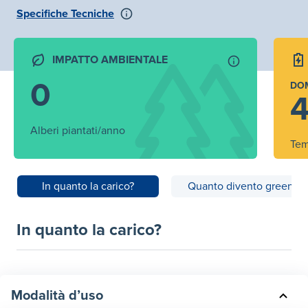
Specifiche Tecniche
IMPATTO AMBIENTALE
0
DO
4
Alberi piantati/anno
Tem
In quanto la carico?
Quanto divento green?
In quanto la carico?
Modalità d’uso