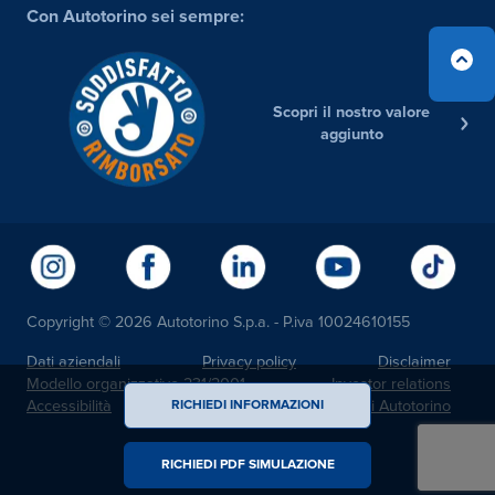
Con Autotorino sei sempre:
Scopri il nostro valore
aggiunto
Copyright © 2026 Autotorino S.p.a. - P.iva 10024610155
Dati aziendali
Privacy policy
Disclaimer
Modello organizzativo 231/2001
Investor relations
Accessibilità
Noi Autotorino
RICHIEDI INFORMAZIONI
RICHIEDI PDF SIMULAZIONE