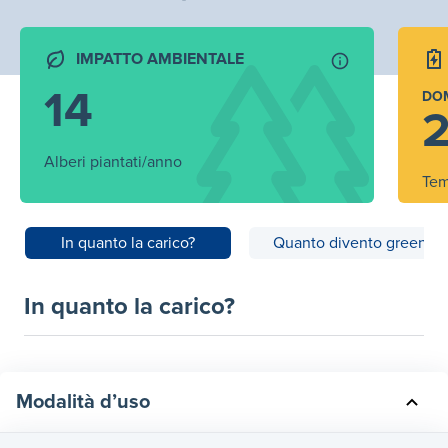
IMPATTO AMBIENTALE
14
DO
2
Alberi piantati/anno
Tem
In quanto la carico?
Quanto divento green?
In quanto la carico?
Modalità d’uso