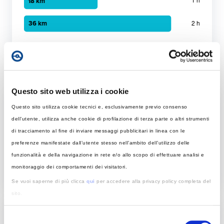
Grafico a barre orizzontali
30 minuti
:
9 km
1 ora
:
18 km
Ricarica in mobilità
2 ora
:
36 km
Questo sito web utilizza i cookie
Tempo di ricarica con diverse soluzioni
Questo sito utilizza cookie tecnici e, esclusivamente previo consenso
Per 50 km
dell’utente, utilizza anche cookie di profilazione di terza parte o altri strumenti
di tracciamento al fine di inviare messaggi pubblicitari in linea con le
Rapida
preferenze manifestate dall’utente stesso nell’ambito dell’utilizzo delle
Colonnina AC con potenza MAX di 22 kW
funzionalità e della navigazione in rete e/o allo scopo di effettuare analisi e
monitoraggio dei comportamenti dei visitatori.
Tempo di ricarica con 22 kW
Se vuoi saperne di più clicca
qui
per accedere alla privacy policy completa del
Rapida: tempo necessario per ricaricare 50 km giornalier
sito.
Elemento 1
:
45 minuti
Acconsenti all’utilizzo di tali strumenti, o di parte di essi, per una esperienza di
In base al tempo di ricarica
Selezione
navigazione più soddisfacente. Puoi modificare le tue scelte in tema di cookie