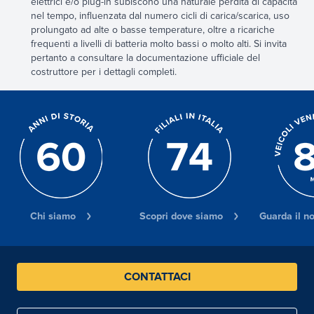
elettrici e/o plug-in subiscono una naturale perdita di capacità
nel tempo, influenzata dal numero cicli di carica/scarica, uso
prolungato ad alte o basse temperature, oltre a ricariche
frequenti a livelli di batteria molto bassi o molto alti. Si invita
pertanto a consultare la documentazione ufficiale del
costruttore per i dettagli completi.
Chi siamo
Scopri dove siamo
Guarda il n
CONTATTACI