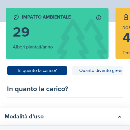
IMPATTO AMBIENTALE
29
DO
4
Alberi piantati/anno
Tem
In quanto la carico?
Quanto divento green?
In quanto la carico?
Modalità d’uso