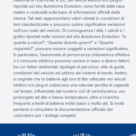
massima di ricarica AC e DC, dei veicoli elettrici e/o plug-in
riportati sul sito Autotorino Evolution, sono forniti dalla casa
madre o ricalcolati sulla base di informazioni ufficiali della
stessa. Tali dati rappresentano valori stimati in condizioni di
test standardizzate e possono subire significative variazioni
nell'uso reale del veicolo. Di conseguenza i dati, i calcoli e i
grafici riportati nelle sezioni del sito Autotorino Evolution: “In
quanto a carico?”, “Quanto divento green?” e “Quanto
risparmio?”, possono essere soggetti a variazioni significative.
In particolare, l'autonomia di percorrenza chilometrica effettiva
e il consumo elettrico possono variare in base a diversi fattori,
tra cui: fattori ambientali, tipologia di percorso, stile di guida,
condizioni del veicolo ed utilizzo dei sistemi di bordo. Inoltre,
si segnala che le batterie agli ioni di litio utilizzate nei veicoli
elettrici e/o plug-in subiscono una naturale perdita di capacità
nel tempo, influenzata dal numero cicli di carica/scarica, uso
prolungato ad alte o basse temperature, oltre a ricariche
frequenti a livelli di batteria molto bassi o molto alti. Si invita
pertanto a consultare la documentazione ufficiale del
costruttore per i dettagli completi.