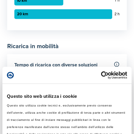
Grafico a barre orizzontali
30 minuti
:
5 km
1 ora
:
10 km
Ricarica in mobilità
2 ora
:
20 km
Tempo di ricarica con diverse soluzioni
Per 50 km
Rapida
Colonnina AC con potenza MAX di 22 kW
Questo sito web utilizza i cookie
Questo sito utilizza cookie tecnici e, esclusivamente previo consenso
Tempo di ricarica con 22 kW
Ultraveloce
dell’utente, utilizza anche cookie di profilazione di terza parte o altri strumenti
Rapida: tempo necessario per ricaricare 50 km giornalier
Colonnina DC 150 kW
di tracciamento al fine di inviare messaggi pubblicitari in linea con le
Elemento 1
:
1 ore 19 minuti
preferenze manifestate dall’utente stesso nell’ambito dell’utilizzo delle
Tempo di ricarica con 150 kW