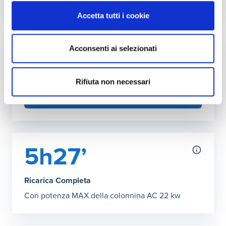
Autonomia ricarica DC (150kW max)
Accetta tutti i cookie
Grafico che mostra l'autonomia in chilometri ottenibile co
30 minuti
:
137 km
45’ Ricarica Completa
:
205 km
Acconsenti ai selezionati
Fai l'upgrade a più kW in casa
Puoi aumentare la potenza della tua rete
domestica
Rifiuta non necessari
SCOPRI COME
5h27’
Ricarica Completa
Con potenza MAX della colonnina AC 22 kw