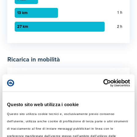
Grafico a barre orizzontali
30 minuti
:
7 km
1 ora
:
13 km
Ricarica in mobilità
2 ora
:
27 km
Tempo di ricarica con diverse soluzioni
Per 50 km
Rapida
Colonnina AC con potenza MAX di 22 kW
Questo sito web utilizza i cookie
Questo sito utilizza cookie tecnici e, esclusivamente previo consenso
Tempo di ricarica con 22 kW
Ultraveloce
dell’utente, utilizza anche cookie di profilazione di terza parte o altri strumenti
Rapida: tempo necessario per ricaricare 50 km giornalier
Colonnina DC 150 kW
di tracciamento al fine di inviare messaggi pubblicitari in linea con le
Elemento 1
:
1 ore 31 minuti
preferenze manifestate dall’utente stesso nell’ambito dell’utilizzo delle