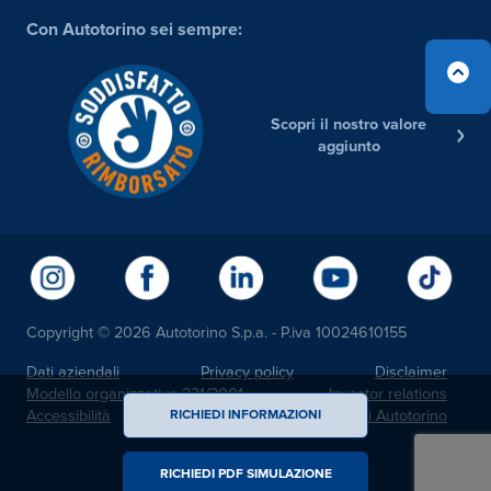
Con Autotorino sei sempre:
Scopri il nostro valore
aggiunto
Copyright © 2026 Autotorino S.p.a. - P.iva 10024610155
Dati aziendali
Privacy policy
Disclaimer
Modello organizzativo 231/2001
Investor relations
Accessibilità
Noi Autotorino
RICHIEDI INFORMAZIONI
RICHIEDI PDF SIMULAZIONE