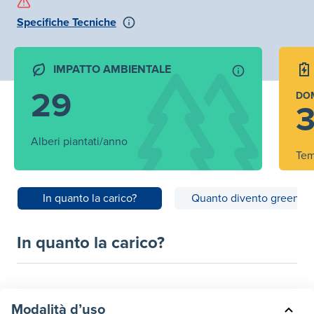
Specifiche Tecniche
IMPATTO AMBIENTALE
29
DO
3
Alberi piantati/anno
Tem
In quanto la carico?
Quanto divento green?
In quanto la carico?
Modalità d’uso