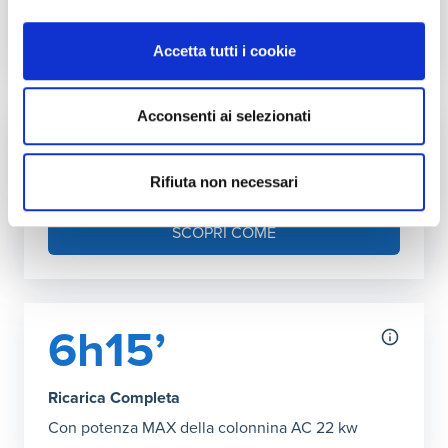
Accetta tutti i cookie
Autonomia ricarica DC (150kW max)
Grafico che mostra l'autonomia in chilometri ottenibile con
27’ Ricarica Completa
:
205 km
Acconsenti ai selezionati
Fai l'upgrade a più kW in casa
Puoi aumentare la potenza della tua rete
Rifiuta non necessari
domestica
SCOPRI COME
6h15’
Ricarica Completa
Con potenza MAX della colonnina AC 22 kw