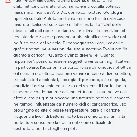
I dati relativi alla capacità della batteria, all'autonomia
chilometrica dichiarata, al consumo elettrico, alla potenza
massima di ricarica AC e DC, dei veicoli elettrici e/o plug-in
riportati sul sito Autotorino Evolution, sono forniti dalla casa
madre o ricalcolati sulla base di informazioni ufficiali della
stessa. Tali dati rappresentano valori stimati in condizioni di
test standardizzate e possono subire significative variazioni
nell'uso reale del veicolo. Di conseguenza i dati, i calcoli e i
grafici riportati nelle sezioni del sito Autotorino Evolution: “In
quanto a carico?”, “Quanto divento green?” e “Quanto
risparmio?”, possono essere soggetti a variazioni significative.
In particolare, l'autonomia di percorrenza chilometrica effettiva
e il consumo elettrico possono variare in base a diversi fattori,
tra cui: fattori ambientali, tipologia di percorso, stile di guida,
condizioni del veicolo ed utilizzo dei sistemi di bordo. Inoltre,
si segnala che le batterie agli ioni di litio utilizzate nei veicoli
elettrici e/o plug-in subiscono una naturale perdita di capacità
nel tempo, influenzata dal numero cicli di carica/scarica, uso
prolungato ad alte o basse temperature, oltre a ricariche
frequenti a livelli di batteria molto bassi o molto alti. Si invita
pertanto a consultare la documentazione ufficiale del
costruttore per i dettagli completi.