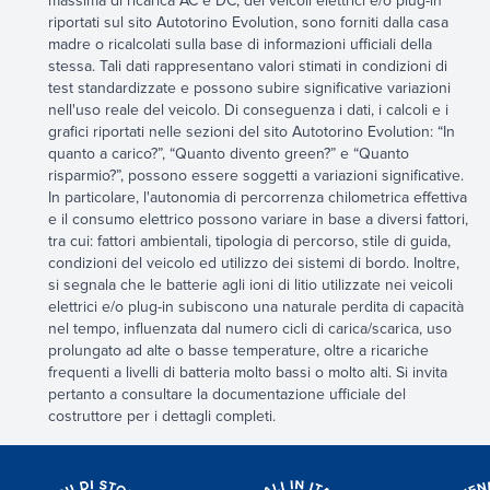
massima di ricarica AC e DC, dei veicoli elettrici e/o plug-in
riportati sul sito Autotorino Evolution, sono forniti dalla casa
madre o ricalcolati sulla base di informazioni ufficiali della
stessa. Tali dati rappresentano valori stimati in condizioni di
test standardizzate e possono subire significative variazioni
nell'uso reale del veicolo. Di conseguenza i dati, i calcoli e i
grafici riportati nelle sezioni del sito Autotorino Evolution: “In
quanto a carico?”, “Quanto divento green?” e “Quanto
risparmio?”, possono essere soggetti a variazioni significative.
In particolare, l'autonomia di percorrenza chilometrica effettiva
e il consumo elettrico possono variare in base a diversi fattori,
tra cui: fattori ambientali, tipologia di percorso, stile di guida,
condizioni del veicolo ed utilizzo dei sistemi di bordo. Inoltre,
si segnala che le batterie agli ioni di litio utilizzate nei veicoli
elettrici e/o plug-in subiscono una naturale perdita di capacità
nel tempo, influenzata dal numero cicli di carica/scarica, uso
prolungato ad alte o basse temperature, oltre a ricariche
frequenti a livelli di batteria molto bassi o molto alti. Si invita
pertanto a consultare la documentazione ufficiale del
costruttore per i dettagli completi.