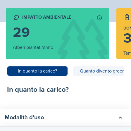
IMPATTO AMBIENTALE
29
DO
3
Alberi piantati/anno
Tem
In quanto la carico?
Quanto divento green?
In quanto la carico?
Modalità d’uso