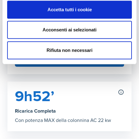
Autonomia ricarica DC (150kW max)
Accetta tutti i cookie
Grafico che mostra l'autonomia in chilometri ottenibile co
30 minuti
:
335 km
43’ Ricarica Completa
:
485 km
Acconsenti ai selezionati
Fai l'upgrade a più kW in casa
Puoi aumentare la potenza della tua rete
domestica
Rifiuta non necessari
SCOPRI COME
9h52’
Ricarica Completa
Con potenza MAX della colonnina AC 22 kw