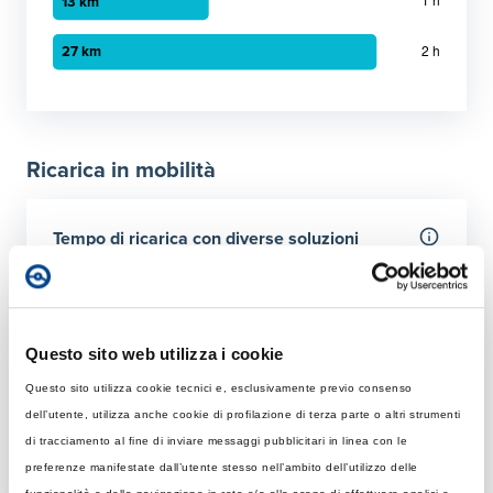
Grafico a barre orizzontali
30 minuti
:
7 km
1 ora
:
13 km
Ricarica in mobilità
2 ora
:
27 km
Tempo di ricarica con diverse soluzioni
Per 50 km
Rapida
Colonnina AC con potenza MAX di 22 kW
Questo sito web utilizza i cookie
Questo sito utilizza cookie tecnici e, esclusivamente previo consenso
Tempo di ricarica con 22 kW
Ultraveloce
dell’utente, utilizza anche cookie di profilazione di terza parte o altri strumenti
Rapida: tempo necessario per ricaricare 50 km giornalier
Colonnina DC 150 kW
di tracciamento al fine di inviare messaggi pubblicitari in linea con le
Elemento 1
:
1 ore 1 minuti
preferenze manifestate dall’utente stesso nell’ambito dell’utilizzo delle
Tempo di ricarica con 150 kW