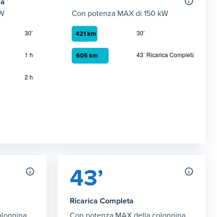
ca
kW
Con potenza MAX di 150 kW
2kW max)
Autonomia ricarica DC (150kW max)
 22 kW
mia in chilometri ottenibile con la ricarica in corrente alternata 
Grafico che mostra l'autonomia in chilometri
30 minuti
:
421 km
43’ Ricarica Completa
:
605 km
za di 150 kW
43’
Ricarica Completa
olonnina
Con potenza MAX della colonnina