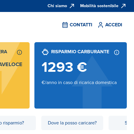
Chi siamo
Mobilità sostenibile
CONTATTI
ACCEDI
ERA
RISPARMIO CARBURANTE
1293
€
AVELOCE
€/anno in caso di ricarica domestica
 risparmio?
Dove la posso caricare?
Scop