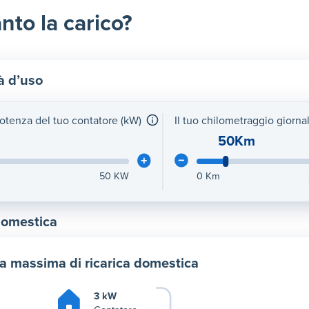
nto la carico?
à d’uso
potenza del tuo contatore (kW)
Il tuo chilometraggio giorna
50Km
50
KW
0
Km
domestica
a massima di ricarica domestica
3 kW