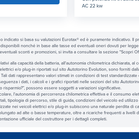
AC 22 kw
zo indicato si basa su valutazioni Eurotax® ed è puramente indicativo. Il pr
 disponibili nonché in base alle tasse ed eventuali oneri dovuti per legg
 eventuali sconti e promozioni, si invita a consultare la sezione "Scopri Offert
relativi alla capacità della batteria, all'autonomia chilometrica dichiarata, 
 elettrici e/o plug-in riportati sul sito Autotorino Evolution, sono forniti dal
 Tali dati rappresentano valori stimati in condizioni di test standardizzate
eguenza i dati, i calcoli e i grafici riportati nelle sezioni del sito Autoto
 risparmio?”, possono essere soggetti a variazioni significative.
icolare, l'autonomia di percorrenza chilometrica effettiva e il consumo elettr
ali, tipologia di percorso, stile di guida, condizioni del veicolo ed utilizzo 
tilizzate nei veicoli elettrici e/o plug-in subiscono una naturale perdita di 
lungato ad alte o basse temperature, oltre a ricariche frequenti a livelli di
tazione ufficiale del costruttore per i dettagli completi.