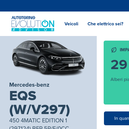
Veicoli
Che elettrico sei?
IMP
29
Alberi pi
Mercedes-benz
EQS
(W/V297)
In quan
450 4MATIC EDITION 1
(297.124) BER 5P/E/0CC