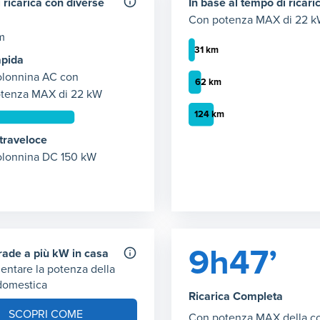
 ricarica con diverse
In base al tempo di ricari
Con potenza MAX di 22 
m
pida
lonnina AC con
tenza MAX di 22 kW
 ricarica con 22 kW
traveloce
Autonomia ricarica AC (2
empo necessario per ricaricare 50 km giornalieri con potenza di
lonnina DC 150 kW
Grafico che mostra l'autono
 1
:
48 minuti
30 minuti
:
31 km
1 ora
:
62 km
ricarica con 150 kW
2 ora
:
124 km
ce: tempo necessario per ricaricare 50 km giornalieri con poten
 1
:
3 minuti
9h47’
grade a più kW in casa
entare la potenza della
 domestica
Ricarica Completa
SCOPRI COME
Con potenza MAX della c