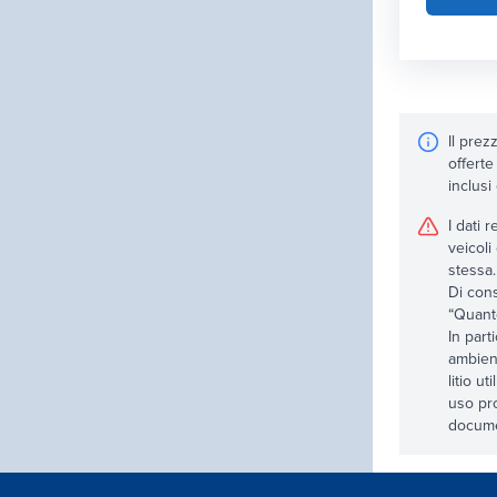
Il prez
offerte
inclusi
I dati 
veicoli
stessa.
Di cons
“Quanto
In part
ambient
litio u
uso pro
documen