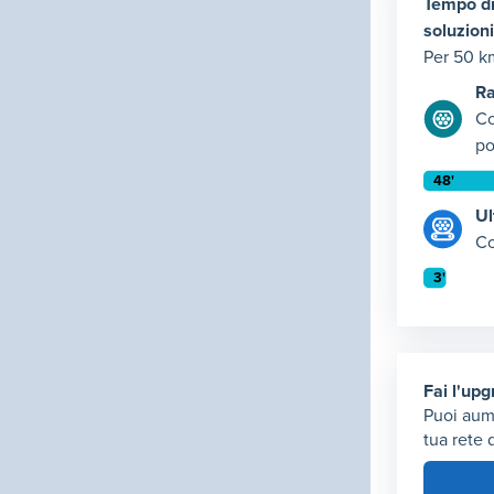
Tempo di
soluzioni
Per 50 k
Ra
Co
po
Tempo di
Ul
Rapida: t
Co
Elemento
Tempo di 
Ultravelo
Elemento
Fai l'up
Puoi aum
tua rete