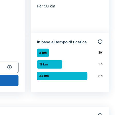
Per 50 km
In base al tempo di ricarica
Grafico a barre orizzontali
30 minuti
:
8 km
1 ora
:
17 km
2 ora
:
34 km