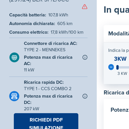
In qua
Capacità batteria
:
107,8
kWh
Autonomia dichiarata
:
605
km
Consumo elettrico
:
17,8
kWh/100 km
Modalit
Connettore di ricarica AC
:
TYPE 2 - MENNEKES
Indica la 
Potenza max di ricarica
3KW
AC
:
11
kW
3
KW
Ricarica rapida DC
:
TYPE 1 - CCS COMBO 2
Ricarica 
Potenza max di ricarica
DC
:
207
kW
Potenz
RICHIEDI PDF
SIMULAZIONE