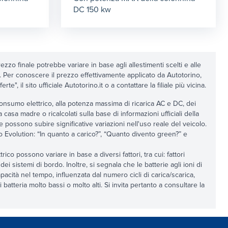
DC 150 kw
ezzo finale potrebbe variare in base agli allestimenti scelti e alle
e. Per conoscere il prezzo effettivamente applicato da Autotorino,
e", il sito ufficiale Autotorino.it o a contattare la filiale più vicina.
al consumo elettrico, alla potenza massima di ricarica AC e DC, dei
la casa madre o ricalcolati sulla base di informazioni ufficiali della
 e possono subire significative variazioni nell'uso reale del veicolo.
rino Evolution: “In quanto a carico?”, “Quanto divento green?” e
ico possono variare in base a diversi fattori, tra cui: fattori
dei sistemi di bordo. Inoltre, si segnala che le batterie agli ioni di
capacità nel tempo, influenzata dal numero cicli di carica/scarica,
 batteria molto bassi o molto alti. Si invita pertanto a consultare la