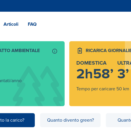
Articoli
FAQ
ATTO AMBIENTALE
RICARICA GIORNALI
DOMESTICA
ULTR
2h58’
3’
antati/anno
Tempo per caricare 50 km
to la carico?
Quanto divento green?
Quanto