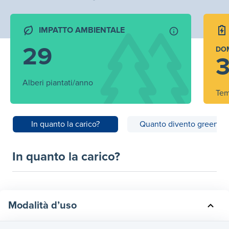
IMPATTO AMBIENTALE
29
DO
3
Alberi piantati/anno
Tem
In quanto la carico?
Quanto divento green?
In quanto la carico?
Modalità d’uso