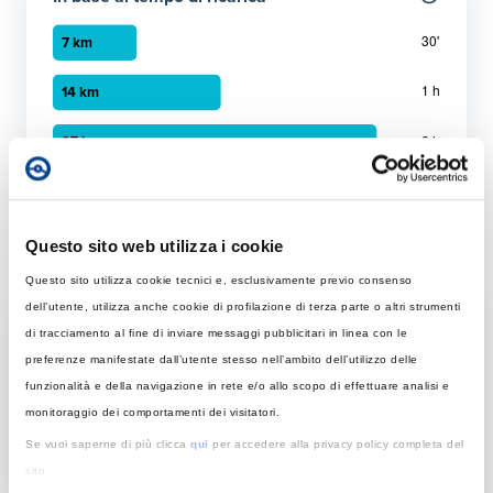
Grafico a barre orizzontali
30 minuti
:
7 km
1 ora
:
14 km
Questo sito web utilizza i cookie
Ricarica in mobilità
2 ora
:
27 km
Questo sito utilizza cookie tecnici e, esclusivamente previo consenso
dell’utente, utilizza anche cookie di profilazione di terza parte o altri strumenti
Tempo di ricarica con diverse soluzioni
di tracciamento al fine di inviare messaggi pubblicitari in linea con le
Per 50 km
preferenze manifestate dall’utente stesso nell’ambito dell’utilizzo delle
Rapida
funzionalità e della navigazione in rete e/o allo scopo di effettuare analisi e
Colonnina AC con potenza MAX di 22 kW
monitoraggio dei comportamenti dei visitatori.
Se vuoi saperne di più clicca
qui
per accedere alla privacy policy completa del
sito.
Tempo di ricarica con 22 kW