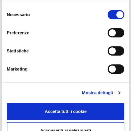
Acconsenti all’utilizzo di tali strumenti, o di parte di essi, per una esperienza di
Rapida: tempo necessario per ricaricare 50 km giornalier
Selezione
navigazione più soddisfacente. Puoi modificare le tue scelte in tema di cookie
Elemento 1
:
2 ore 59 minuti
Necessario
del
e strumenti di trattamento quando vuoi.
In base al tempo di ricarica
consenso
Con potenza MAX di 22 kW
Preferenze
Statistiche
Marketing
Autonomia ricarica AC (22kW max)
Grafico che mostra l'autonomia in chilometri ottenibile con
0m Ricarica Completa
:
0 km
Mostra dettagli
Fai l'upgrade a più kW in casa
Accetta tutti i cookie
Puoi aumentare la potenza della tua rete
domestica
SCOPRI COME
Acconsenti ai selezionati