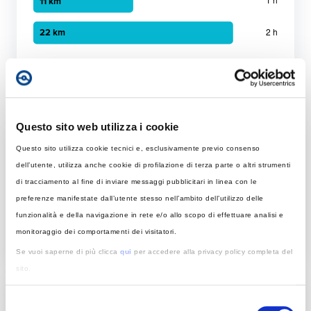
Grafico a barre orizzontali
30 minuti
:
5 km
1 ora
:
11 km
Ricarica in mobilità
2 ora
:
22 km
Questo sito web utilizza i cookie
Tempo di ricarica con diverse soluzioni
Questo sito utilizza cookie tecnici e, esclusivamente previo consenso
Per 50 km
dell’utente, utilizza anche cookie di profilazione di terza parte o altri strumenti
di tracciamento al fine di inviare messaggi pubblicitari in linea con le
Rapida
preferenze manifestate dall’utente stesso nell’ambito dell’utilizzo delle
Colonnina AC con potenza MAX di 22 kW
funzionalità e della navigazione in rete e/o allo scopo di effettuare analisi e
monitoraggio dei comportamenti dei visitatori.
Tempo di ricarica con 22 kW
Se vuoi saperne di più clicca
qui
per accedere alla privacy policy completa del
Rapida: tempo necessario per ricaricare 50 km giornalier
sito.
Elemento 1
:
3 ore 46 minuti
Acconsenti all’utilizzo di tali strumenti, o di parte di essi, per una esperienza di
In base al tempo di ricarica
Selezione
navigazione più soddisfacente. Puoi modificare le tue scelte in tema di cookie