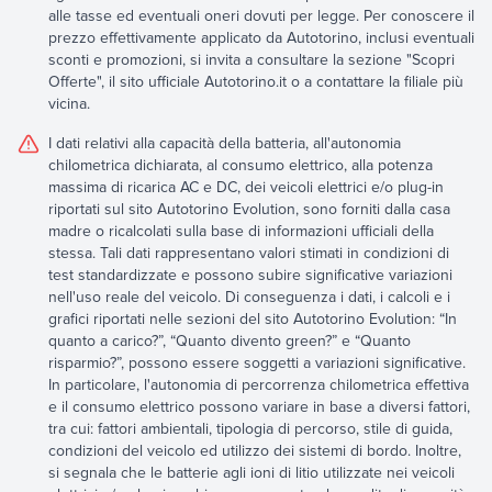
alle tasse ed eventuali oneri dovuti per legge. Per conoscere il
prezzo effettivamente applicato da Autotorino, inclusi eventuali
sconti e promozioni, si invita a consultare la sezione "Scopri
Offerte", il sito ufficiale Autotorino.it o a contattare la filiale più
vicina.
I dati relativi alla capacità della batteria, all'autonomia
chilometrica dichiarata, al consumo elettrico, alla potenza
massima di ricarica AC e DC, dei veicoli elettrici e/o plug-in
riportati sul sito Autotorino Evolution, sono forniti dalla casa
madre o ricalcolati sulla base di informazioni ufficiali della
stessa. Tali dati rappresentano valori stimati in condizioni di
test standardizzate e possono subire significative variazioni
nell'uso reale del veicolo. Di conseguenza i dati, i calcoli e i
grafici riportati nelle sezioni del sito Autotorino Evolution: “In
quanto a carico?”, “Quanto divento green?” e “Quanto
risparmio?”, possono essere soggetti a variazioni significative.
In particolare, l'autonomia di percorrenza chilometrica effettiva
e il consumo elettrico possono variare in base a diversi fattori,
tra cui: fattori ambientali, tipologia di percorso, stile di guida,
condizioni del veicolo ed utilizzo dei sistemi di bordo. Inoltre,
si segnala che le batterie agli ioni di litio utilizzate nei veicoli