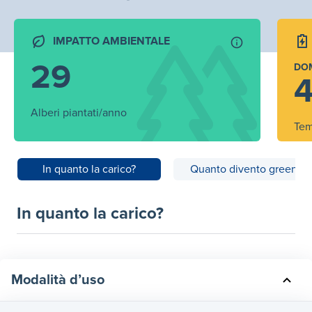
IMPATTO AMBIENTALE
29
DO
4
Alberi piantati/anno
Tem
In quanto la carico?
Quanto divento green?
In quanto la carico?
Modalità d’uso