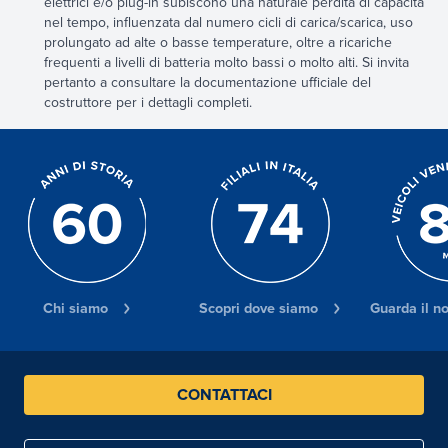
elettrici e/o plug-in subiscono una naturale perdita di capacità
nel tempo, influenzata dal numero cicli di carica/scarica, uso
prolungato ad alte o basse temperature, oltre a ricariche
frequenti a livelli di batteria molto bassi o molto alti. Si invita
pertanto a consultare la documentazione ufficiale del
costruttore per i dettagli completi.
Chi siamo
Scopri dove siamo
Guarda il n
CONTATTACI