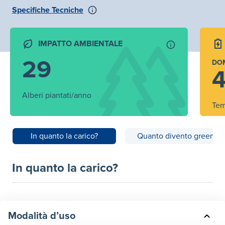
Specifiche Tecniche
IMPATTO AMBIENTALE
29
DO
4
Alberi piantati/anno
Tem
In quanto la carico?
Quanto divento green?
In quanto la carico?
Modalità d’uso