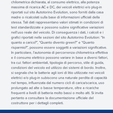
chilometrica dichiarata, al consumo elettrico, alla potenza
massima di ricarica AC e DC, dei veicoli elettrici e/o plug-in
riportati sul sito Autotorino Evolution, sono forniti dalla casa
madre o ricalcolati sulla base di informazioni ufficiali della
stessa. Tali dati rappresentano valori stimati in condizioni di
test standardizzate e possono subire significative variazioni
nell'uso reale del veicolo. Di conseguenza i dati, i calcoli e i
grafici riportati nelle sezioni del sito Autotorino Evolution: “In
quanto a carico?”, “Quanto divento green?” e “Quanto
risparmio?”, possono essere soggetti a variazioni significative.
In particolare, l'autonomia di percorrenza chilometrica effettiva
e il consumo elettrico possono variare in base a diversi fattori,
tra cui: fattori ambientali, tipologia di percorso, stile di guida,
condizioni del veicolo ed utilizzo dei sistemi di bordo. Inoltre,
si segnala che le batterie agli ioni di litio utilizzate nei veicoli
elettrici e/o plug-in subiscono una naturale perdita di capacità
nel tempo, influenzata dal numero cicli di carica/scarica, uso
prolungato ad alte o basse temperature, oltre a ricariche
frequenti a livelli di batteria molto bassi o molto alti. Si invita
pertanto a consultare la documentazione ufficiale del
costruttore per i dettagli completi.