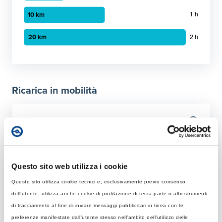
Grafico a barre orizzontali
30 minuti
:
5 km
1 ora
:
10 km
Ricarica in mobilità
2 ora
:
20 km
Tempo di ricarica con diverse soluzioni
Per 50 km
Rapida
Colonnina AC con potenza MAX di 22 kW
Questo sito web utilizza i cookie
Questo sito utilizza cookie tecnici e, esclusivamente previo consenso
Tempo di ricarica con 22 kW
Ultraveloce
dell’utente, utilizza anche cookie di profilazione di terza parte o altri strumenti
Rapida: tempo necessario per ricaricare 50 km giornalier
Colonnina DC 150 kW
di tracciamento al fine di inviare messaggi pubblicitari in linea con le
Elemento 1
:
1 ore 59 minuti
preferenze manifestate dall’utente stesso nell’ambito dell’utilizzo delle