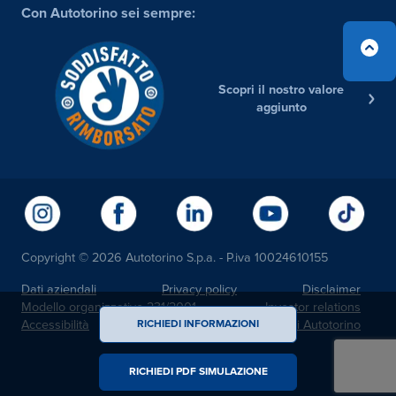
Con Autotorino sei sempre:
Scopri il nostro valore
aggiunto
Copyright © 2026 Autotorino S.p.a. - P.iva 10024610155
Dati aziendali
Privacy policy
Disclaimer
Modello organizzativo 231/2001
Investor relations
Accessibilità
Noi Autotorino
RICHIEDI INFORMAZIONI
RICHIEDI PDF SIMULAZIONE