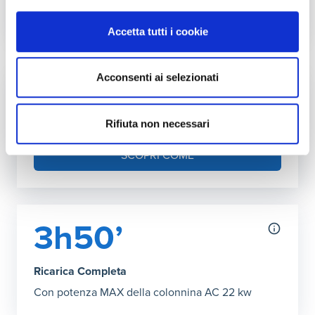
Autonomia ricarica DC (150kW max)
Accetta tutti i cookie
Grafico che mostra l'autonomia in chilometri ottenibile co
28’ Ricarica Completa
:
96,6 km
Acconsenti ai selezionati
Fai l'upgrade a più kW in casa
Puoi aumentare la potenza della tua rete
Rifiuta non necessari
domestica
SCOPRI COME
3h50’
Ricarica Completa
Con potenza MAX della colonnina AC 22 kw