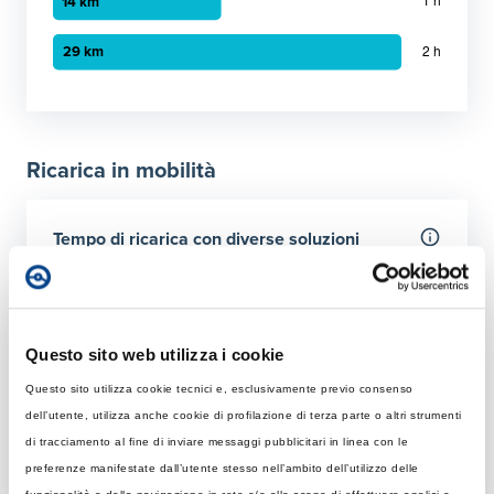
Grafico a barre orizzontali
30 minuti
:
7 km
1 ora
:
14 km
Ricarica in mobilità
2 ora
:
29 km
Tempo di ricarica con diverse soluzioni
Per 50 km
Rapida
Colonnina AC con potenza MAX di 22 kW
Questo sito web utilizza i cookie
Questo sito utilizza cookie tecnici e, esclusivamente previo consenso
Tempo di ricarica con 22 kW
Ultraveloce
dell’utente, utilizza anche cookie di profilazione di terza parte o altri strumenti
Rapida: tempo necessario per ricaricare 50 km giornalier
Colonnina DC 150 kW
di tracciamento al fine di inviare messaggi pubblicitari in linea con le
Elemento 1
:
57 minuti
preferenze manifestate dall’utente stesso nell’ambito dell’utilizzo delle
Tempo di ricarica con 150 kW