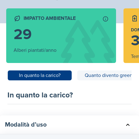
IMPATTO AMBIENTALE
29
DO
3
Alberi piantati/anno
Tem
In quanto la carico?
Quanto divento green?
In quanto la carico?
Modalità d’uso