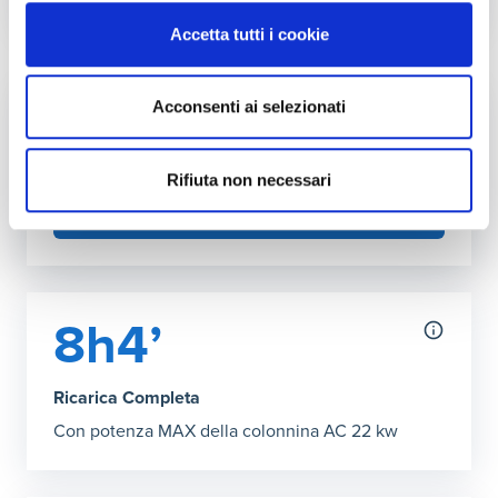
Autonomia ricarica DC (150kW max)
Accetta tutti i cookie
Grafico che mostra l'autonomia in chilometri ottenibile co
30 minuti
:
359 km
35’ Ricarica Completa
:
425 km
Acconsenti ai selezionati
Fai l'upgrade a più kW in casa
Puoi aumentare la potenza della tua rete
domestica
Rifiuta non necessari
SCOPRI COME
8h4’
Ricarica Completa
Con potenza MAX della colonnina AC 22 kw