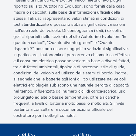
massima di ricarica AC e DC, dei veicoli elettrici e/o plug-in
riportati sul sito Autotorino Evolution, sono forniti dalla casa
madre o ricalcolati sulla base di informazioni ufficiali della
stessa. Tali dati rappresentano valori stimati in condizioni di
test standardizzate e possono subire significative variazioni
nell'uso reale del veicolo. Di conseguenza i dati, i calcoli e i
grafici riportati nelle sezioni del sito Autotorino Evolution: “In
quanto a carico?”, “Quanto divento green?” e “Quanto
risparmio?”, possono essere soggetti a variazioni significative.
In particolare, l'autonomia di percorrenza chilometrica effettiva
e il consumo elettrico possono variare in base a diversi fattori,
tra cui: fattori ambientali, tipologia di percorso, stile di guida,
condizioni del veicolo ed utilizzo dei sistemi di bordo. Inoltre,
si segnala che le batterie agli ioni di litio utilizzate nei veicoli
elettrici e/o plug-in subiscono una naturale perdita di capacità
nel tempo, influenzata dal numero cicli di carica/scarica, uso
prolungato ad alte o basse temperature, oltre a ricariche
frequenti a livelli di batteria molto bassi o molto alti. Si invita
pertanto a consultare la documentazione ufficiale del
costruttore per i dettagli completi.