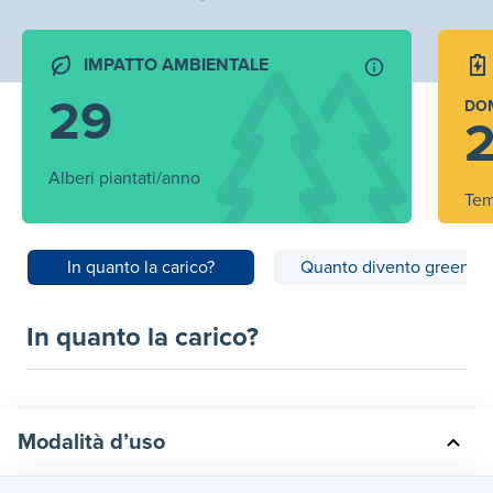
IMPATTO AMBIENTALE
29
DO
2
Alberi piantati/anno
Tem
In quanto la carico?
Quanto divento green?
In quanto la carico?
Modalità d’uso