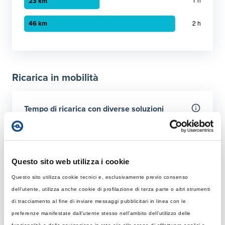
Grafico a barre orizzontali
30 minuti
:
12 km
1 ora
:
23 km
Ricarica in mobilità
2 ora
:
46 km
Tempo di ricarica con diverse soluzioni
Per 50 km
Rapida
Colonnina AC con potenza MAX di 22 kW
Questo sito web utilizza i cookie
Questo sito utilizza cookie tecnici e, esclusivamente previo consenso
Tempo di ricarica con 22 kW
Ultraveloce
dell’utente, utilizza anche cookie di profilazione di terza parte o altri strumenti
Rapida: tempo necessario per ricaricare 50 km giornalier
Colonnina DC 150 kW
di tracciamento al fine di inviare messaggi pubblicitari in linea con le
Elemento 1
:
35 minuti
preferenze manifestate dall’utente stesso nell’ambito dell’utilizzo delle
Tempo di ricarica con 150 kW