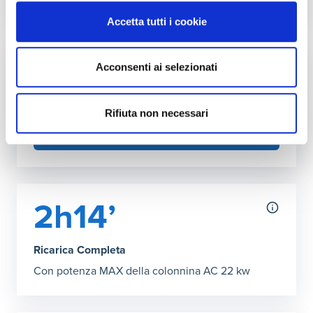
Autonomia ricarica DC (150kW max)
Accetta tutti i cookie
Grafico che mostra l'autonomia in chilometri ottenibile co
29’ Ricarica Completa
:
190 km
Acconsenti ai selezionati
Fai l'upgrade a più kW in casa
Puoi aumentare la potenza della tua rete
domestica
Rifiuta non necessari
SCOPRI COME
2h14’
Ricarica Completa
Con potenza MAX della colonnina AC 22 kw