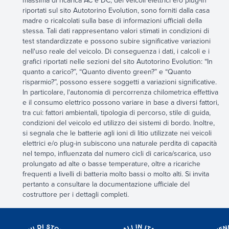
massima di ricarica AC e DC, dei veicoli elettrici e/o plug-in
riportati sul sito Autotorino Evolution, sono forniti dalla casa
madre o ricalcolati sulla base di informazioni ufficiali della
stessa. Tali dati rappresentano valori stimati in condizioni di
test standardizzate e possono subire significative variazioni
nell'uso reale del veicolo. Di conseguenza i dati, i calcoli e i
grafici riportati nelle sezioni del sito Autotorino Evolution: “In
quanto a carico?”, “Quanto divento green?” e “Quanto
risparmio?”, possono essere soggetti a variazioni significative.
In particolare, l'autonomia di percorrenza chilometrica effettiva
e il consumo elettrico possono variare in base a diversi fattori,
tra cui: fattori ambientali, tipologia di percorso, stile di guida,
condizioni del veicolo ed utilizzo dei sistemi di bordo. Inoltre,
si segnala che le batterie agli ioni di litio utilizzate nei veicoli
elettrici e/o plug-in subiscono una naturale perdita di capacità
nel tempo, influenzata dal numero cicli di carica/scarica, uso
prolungato ad alte o basse temperature, oltre a ricariche
frequenti a livelli di batteria molto bassi o molto alti. Si invita
pertanto a consultare la documentazione ufficiale del
costruttore per i dettagli completi.