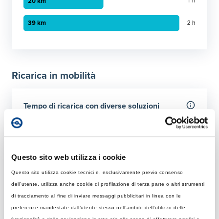
Grafico a barre orizzontali
30 minuti
:
10 km
1 ora
:
20 km
Ricarica in mobilità
2 ora
:
39 km
Tempo di ricarica con diverse soluzioni
Per 50 km
Rapida
Colonnina AC con potenza MAX di 22 kW
Questo sito web utilizza i cookie
Questo sito utilizza cookie tecnici e, esclusivamente previo consenso
Tempo di ricarica con 22 kW
Ultraveloce
dell’utente, utilizza anche cookie di profilazione di terza parte o altri strumenti
Rapida: tempo necessario per ricaricare 50 km giornalier
Colonnina DC 150 kW
di tracciamento al fine di inviare messaggi pubblicitari in linea con le
Elemento 1
:
41 minuti
preferenze manifestate dall’utente stesso nell’ambito dell’utilizzo delle
Tempo di ricarica con 150 kW