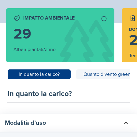
IMPATTO AMBIENTALE
29
DO
2
Alberi piantati/anno
Tem
In quanto la carico?
Quanto divento green?
In quanto la carico?
Modalità d’uso