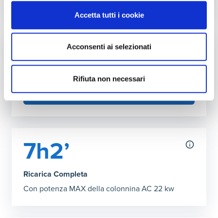
Autonomia ricarica DC (150kW max)
Accetta tutti i cookie
Grafico che mostra l'autonomia in chilometri ottenibile co
30 minuti
:
493 km
31’ Ricarica Completa
:
510 km
Acconsenti ai selezionati
Fai l'upgrade a più kW in casa
Puoi aumentare la potenza della tua rete
domestica
Rifiuta non necessari
SCOPRI COME
7h2’
Ricarica Completa
Con potenza MAX della colonnina AC 22 kw