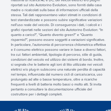
massima di ricarica AC e DC, dei veicoli elettrici e/o plug-in
riportati sul sito Autotorino Evolution, sono forniti dalla casa
madre o ricalcolati sulla base di informazioni ufficiali della
stessa. Tali dati rappresentano valori stimati in condizioni di
test standardizzate e possono subire significative variazioni
nell'uso reale del veicolo. Di conseguenza i dati, i calcoli e i
grafici riportati nelle sezioni del sito Autotorino Evolution: “In
quanto a carico?”, “Quanto divento green?” e “Quanto
risparmio?”, possono essere soggetti a variazioni significative.
In particolare, l'autonomia di percorrenza chilometrica effettiva
e il consumo elettrico possono variare in base a diversi fattori,
tra cui: fattori ambientali, tipologia di percorso, stile di guida,
condizioni del veicolo ed utilizzo dei sistemi di bordo. Inoltre,
si segnala che le batterie agli ioni di litio utilizzate nei veicoli
elettrici e/o plug-in subiscono una naturale perdita di capacità
nel tempo, influenzata dal numero cicli di carica/scarica, uso
prolungato ad alte o basse temperature, oltre a ricariche
frequenti a livelli di batteria molto bassi o molto alti. Si invita
pertanto a consultare la documentazione ufficiale del
costruttore per i dettagli completi.