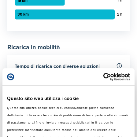
Grafico a barre orizzontali
30 minuti
:
7 km
1 ora
:
15 km
Ricarica in mobilità
2 ora
:
30 km
Tempo di ricarica con diverse soluzioni
Per 50 km
Rapida
Colonnina AC con potenza MAX di 22 kW
Questo sito web utilizza i cookie
Questo sito utilizza cookie tecnici e, esclusivamente previo consenso
Tempo di ricarica con 22 kW
Ultraveloce
dell’utente, utilizza anche cookie di profilazione di terza parte o altri strumenti
Rapida: tempo necessario per ricaricare 50 km giornalier
Colonnina DC 150 kW
di tracciamento al fine di inviare messaggi pubblicitari in linea con le
Elemento 1
:
27 minuti
preferenze manifestate dall’utente stesso nell’ambito dell’utilizzo delle
Tempo di ricarica con 150 kW