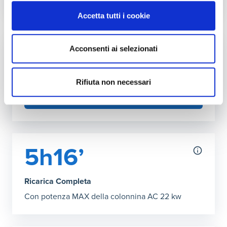
Autonomia ricarica DC (150kW max)
Accetta tutti i cookie
Grafico che mostra l'autonomia in chilometri ottenibile co
30 minuti
:
369 km
46’ Ricarica Completa
:
571 km
Acconsenti ai selezionati
Fai l'upgrade a più kW in casa
Puoi aumentare la potenza della tua rete
domestica
Rifiuta non necessari
SCOPRI COME
5h16’
Ricarica Completa
Con potenza MAX della colonnina AC 22 kw