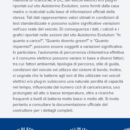
massima di ricarica AC e DC, dei veicoli elettrici e/o plug-in
riportati sul sito Autotorino Evolution, sono forniti dalla casa
madre o ricalcolati sulla base di informazioni ufficiali della
stessa. Tali dati rappresentano valori stimati in condizioni di
test standardizzate e possono subire significative variazioni
nell'uso reale del veicolo. Di conseguenza i dati, i calcoli e i
grafici riportati nelle sezioni del sito Autotorino Evolution: “In
quanto a carico?”, “Quanto divento green?” e “Quanto
risparmio?”, possono essere soggetti a variazioni significative.
In particolare, l'autonomia di percorrenza chilometrica effettiva
e il consumo elettrico possono variare in base a diversi fattori,
tra cui: fattori ambientali, tipologia di percorso, stile di guida,
condizioni del veicolo ed utilizzo dei sistemi di bordo. Inoltre,
si segnala che le batterie agli ioni di litio utilizzate nei veicoli
elettrici e/o plug-in subiscono una naturale perdita di capacità
nel tempo, influenzata dal numero cicli di carica/scarica, uso
prolungato ad alte o basse temperature, oltre a ricariche
frequenti a livelli di batteria molto bassi o molto alti. Si invita
pertanto a consultare la documentazione ufficiale del
costruttore per i dettagli completi.