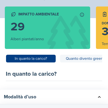
IMPATTO AMBIENTALE
29
DO
3
Alberi piantati/anno
Tem
In quanto la carico?
Quanto divento green?
In quanto la carico?
Modalità d’uso