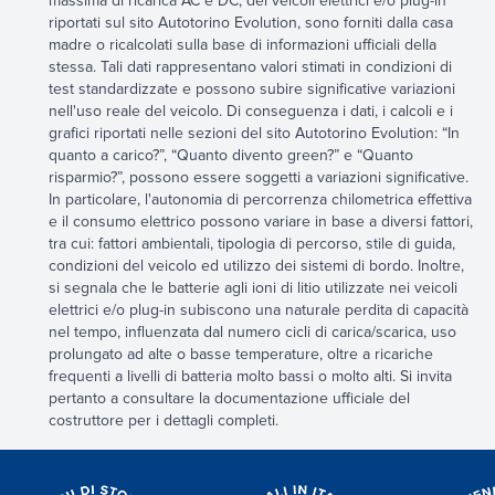
massima di ricarica AC e DC, dei veicoli elettrici e/o plug-in
riportati sul sito Autotorino Evolution, sono forniti dalla casa
madre o ricalcolati sulla base di informazioni ufficiali della
stessa. Tali dati rappresentano valori stimati in condizioni di
test standardizzate e possono subire significative variazioni
nell'uso reale del veicolo. Di conseguenza i dati, i calcoli e i
grafici riportati nelle sezioni del sito Autotorino Evolution: “In
quanto a carico?”, “Quanto divento green?” e “Quanto
risparmio?”, possono essere soggetti a variazioni significative.
In particolare, l'autonomia di percorrenza chilometrica effettiva
e il consumo elettrico possono variare in base a diversi fattori,
tra cui: fattori ambientali, tipologia di percorso, stile di guida,
condizioni del veicolo ed utilizzo dei sistemi di bordo. Inoltre,
si segnala che le batterie agli ioni di litio utilizzate nei veicoli
elettrici e/o plug-in subiscono una naturale perdita di capacità
nel tempo, influenzata dal numero cicli di carica/scarica, uso
prolungato ad alte o basse temperature, oltre a ricariche
frequenti a livelli di batteria molto bassi o molto alti. Si invita
pertanto a consultare la documentazione ufficiale del
costruttore per i dettagli completi.