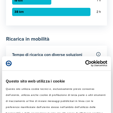
Grafico a barre orizzontali
30 minuti
:
9 km
1 ora
:
19 km
Ricarica in mobilità
2 ora
:
38 km
Tempo di ricarica con diverse soluzioni
Per 50 km
Rapida
Colonnina AC con potenza MAX di 22 kW
Questo sito web utilizza i cookie
Questo sito utilizza cookie tecnici e, esclusivamente previo consenso
Tempo di ricarica con 22 kW
Ultraveloce
dell’utente, utilizza anche cookie di profilazione di terza parte o altri strumenti
Rapida: tempo necessario per ricaricare 50 km giornalier
Colonnina DC 150 kW
di tracciamento al fine di inviare messaggi pubblicitari in linea con le
Elemento 1
:
43 minuti
preferenze manifestate dall’utente stesso nell’ambito dell’utilizzo delle
Tempo di ricarica con 150 kW