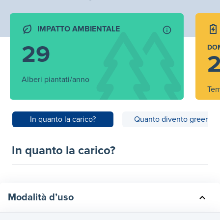
IMPATTO AMBIENTALE
29
DO
2
Alberi piantati/anno
Tem
In quanto la carico?
Quanto divento green?
In quanto la carico?
Modalità d’uso