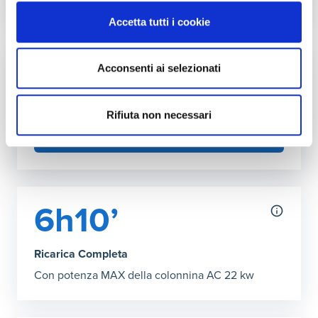
Autonomia ricarica DC (150kW max)
Accetta tutti i cookie
Grafico che mostra l'autonomia in chilometri ottenibile co
30 minuti
:
277 km
46’ Ricarica Completa
:
427 km
Acconsenti ai selezionati
Fai l'upgrade a più kW in casa
Puoi aumentare la potenza della tua rete
domestica
Rifiuta non necessari
SCOPRI COME
6h10’
Ricarica Completa
Con potenza MAX della colonnina AC 22 kw