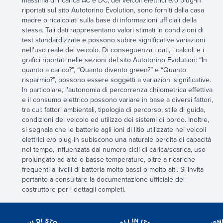
massima di ricarica AC e DC, dei veicoli elettrici e/o plug-in
riportati sul sito Autotorino Evolution, sono forniti dalla casa
madre o ricalcolati sulla base di informazioni ufficiali della
stessa. Tali dati rappresentano valori stimati in condizioni di
test standardizzate e possono subire significative variazioni
nell'uso reale del veicolo. Di conseguenza i dati, i calcoli e i
grafici riportati nelle sezioni del sito Autotorino Evolution: “In
quanto a carico?”, “Quanto divento green?” e “Quanto
risparmio?”, possono essere soggetti a variazioni significative.
In particolare, l'autonomia di percorrenza chilometrica effettiva
e il consumo elettrico possono variare in base a diversi fattori,
tra cui: fattori ambientali, tipologia di percorso, stile di guida,
condizioni del veicolo ed utilizzo dei sistemi di bordo. Inoltre,
si segnala che le batterie agli ioni di litio utilizzate nei veicoli
elettrici e/o plug-in subiscono una naturale perdita di capacità
nel tempo, influenzata dal numero cicli di carica/scarica, uso
prolungato ad alte o basse temperature, oltre a ricariche
frequenti a livelli di batteria molto bassi o molto alti. Si invita
pertanto a consultare la documentazione ufficiale del
costruttore per i dettagli completi.