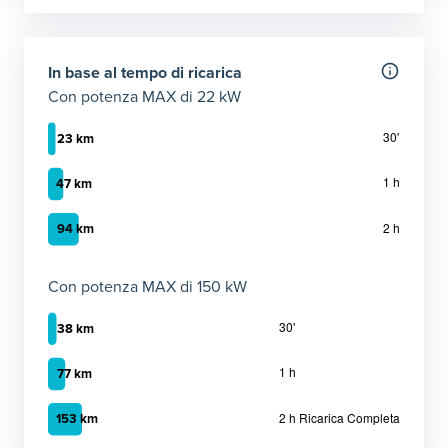
Ultraveloce: tempo necessario per ricaricare 50 km giorn
Elemento 1
:
39 minuti
In base al tempo di ricarica
Con potenza MAX di 22 kW
Autonomia ricarica AC (22kW max)
Con potenza MAX di 150 kW
Grafico che mostra l'autonomia in chilometri ottenibile con
30 minuti
:
23 km
1 ora
:
47 km
2 ora
:
94 km