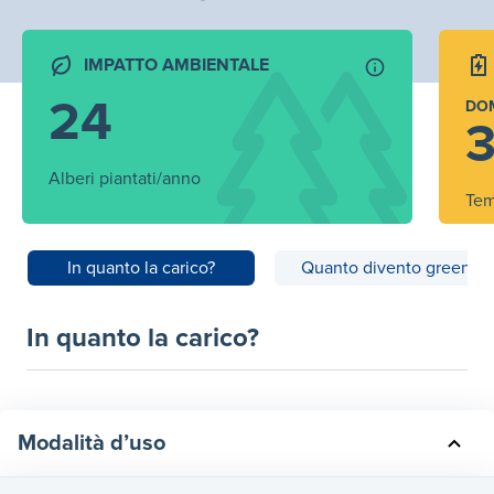
IMPATTO AMBIENTALE
24
DO
3
Alberi piantati/anno
Tem
In quanto la carico?
Quanto divento green?
In quanto la carico?
Modalità d’uso