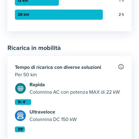
Grafico a barre orizzontali
30 minuti
:
6 km
1 ora
:
13 km
Ricarica in mobilità
2 ora
:
26 km
Tempo di ricarica con diverse soluzioni
Per 50 km
Rapida
Colonnina AC con potenza MAX di 22 kW
Tempo di ricarica con 22 kW
Ultraveloce
Rapida: tempo necessario per ricaricare 50 km giornalier
Colonnina DC 150 kW
Elemento 1
:
1 ore 4 minuti
Tempo di ricarica con 150 kW