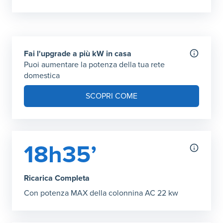
Autonomia ricarica DC (150kW max)
Grafico che mostra l'autonomia in chilometri ottenibile con
30 minuti
:
38 km
1 ora
:
77 km
2 ora Ricarica Completa
Fai l'upgrade a più kW in casa
:
153 km
Puoi aumentare la potenza della tua rete
domestica
SCOPRI COME
18h35’
Ricarica Completa
Con potenza MAX della colonnina AC 22 kw