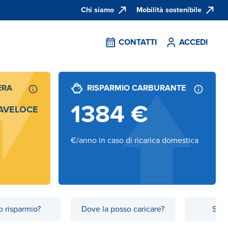
Chi siamo
Mobilità sostenibile
CONTATTI
ACCEDI
ERA
RISPARMIO CARBURANTE
1384
€
AVELOCE
€/anno in caso di ricarica domestica
 risparmio?
Dove la posso caricare?
Scop