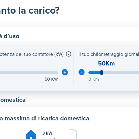
nto la carico?
à d’uso
potenza del tuo contatore (kW)
Il tuo chilometraggio giorna
50Km
50
KW
0
Km
domestica
a massima di ricarica domestica
3 kW