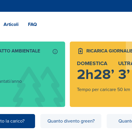
Articoli
FAQ
ATTO AMBIENTALE
RICARICA GIORNALI
DOMESTICA
ULTR
2h28’
3’
antati/anno
Tempo per caricare 50 km
to la carico?
Quanto divento green?
Quanto