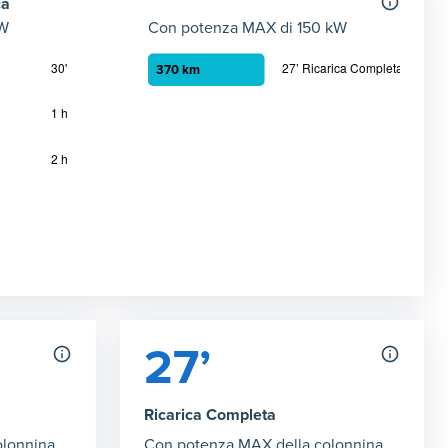
ca
kW
Con potenza MAX di 150 kW
2kW max)
Autonomia ricarica DC (150kW max)
 22 kW
mia in chilometri ottenibile con la ricarica in corrente alternata
Grafico che mostra l'autonomia in chilometri
27’ Ricarica Completa
:
370 km
za di 150 kW
27’
Ricarica Completa
olonnina
Con potenza MAX della colonnina