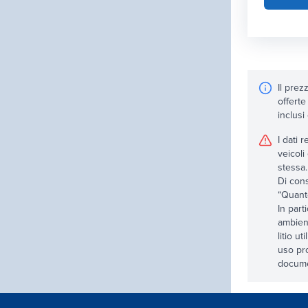
Il prez
offerte
inclusi
I dati 
veicoli
stessa.
Di cons
“Quanto
In part
ambient
litio u
uso pro
documen