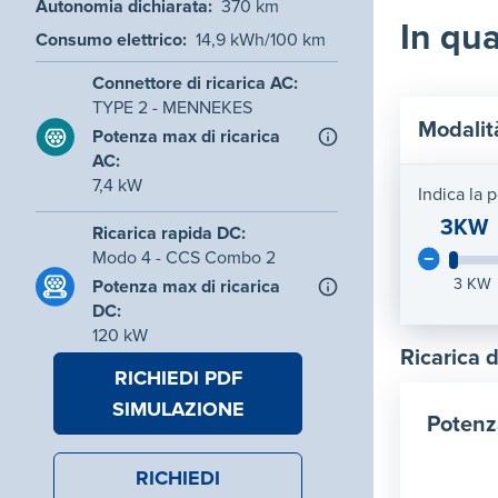
Autonomia dichiarata
:
370
km
In qua
Consumo elettrico
:
14,9
kWh/100 km
Connettore di ricarica AC
:
TYPE 2 - MENNEKES
Modalit
Potenza max di ricarica
AC
:
7,4
kW
Indica la 
3KW
Ricarica rapida DC
:
Modo 4 - CCS Combo 2
3
KW
Potenza max di ricarica
DC
:
120
kW
Ricarica 
RICHIEDI PDF
SIMULAZIONE
Potenz
RICHIEDI