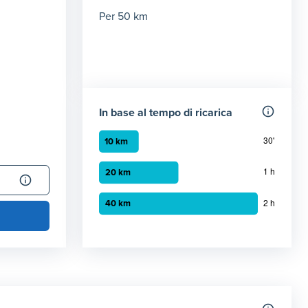
Per 50 km
In base al tempo di ricarica
Grafico a barre orizzontali
30 minuti
:
10 km
1 ora
:
20 km
2 ora
:
40 km