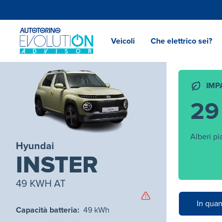
Veicoli
Che elettrico sei?
IMP
29
Alberi pi
Hyundai
INSTER
49 KWH AT
In quan
Capacità batteria
:
49
kWh