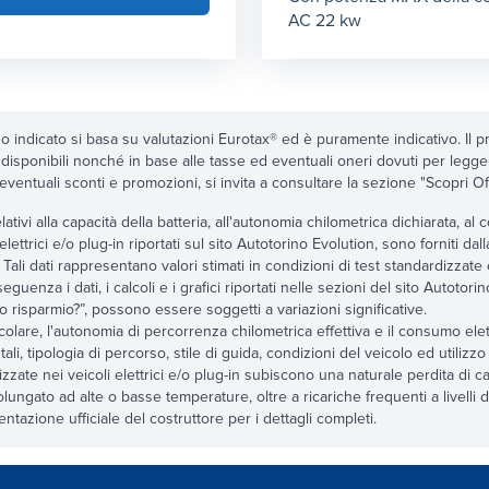
AC 22 kw
zo indicato si basa su valutazioni Eurotax® ed è puramente indicativo. Il pr
 disponibili nonché in base alle tasse ed eventuali oneri dovuti per legg
 eventuali sconti e promozioni, si invita a consultare la sezione "Scopri Offert
relativi alla capacità della batteria, all'autonomia chilometrica dichiarata, 
 elettrici e/o plug-in riportati sul sito Autotorino Evolution, sono forniti dal
 Tali dati rappresentano valori stimati in condizioni di test standardizzate
eguenza i dati, i calcoli e i grafici riportati nelle sezioni del sito Autoto
 risparmio?”, possono essere soggetti a variazioni significative.
icolare, l'autonomia di percorrenza chilometrica effettiva e il consumo elettr
ali, tipologia di percorso, stile di guida, condizioni del veicolo ed utilizzo 
tilizzate nei veicoli elettrici e/o plug-in subiscono una naturale perdita di 
lungato ad alte o basse temperature, oltre a ricariche frequenti a livelli di
tazione ufficiale del costruttore per i dettagli completi.