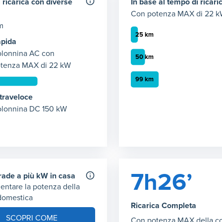
 ricarica con diverse
In base al tempo di ricari
Con potenza MAX di 22 
m
pida
lonnina AC con
tenza MAX di 22 kW
 ricarica con 22 kW
traveloce
Autonomia ricarica AC (2
empo necessario per ricaricare 50 km giornalieri con potenza di
lonnina DC 150 kW
Grafico che mostra l'autono
 1
:
1 ore
30 minuti
:
25 km
1 ora
:
50 km
ricarica con 150 kW
2 ora
:
99 km
ce: tempo necessario per ricaricare 50 km giornalieri con poten
 1
:
3 minuti
7h26’
grade a più kW in casa
entare la potenza della
 domestica
Ricarica Completa
SCOPRI COME
Con potenza MAX della c