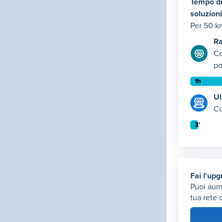
Tempo di
soluzioni
Per 50 k
Ra
Co
po
Tempo di
Ul
Rapida: t
Co
Elemento
Tempo di 
Ultravelo
Elemento
Fai l'up
Puoi aum
tua rete