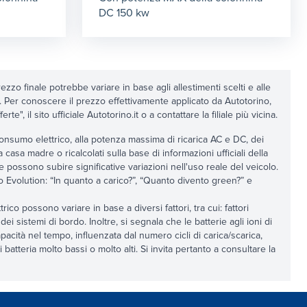
DC 150 kw
ezzo finale potrebbe variare in base agli allestimenti scelti e alle
e. Per conoscere il prezzo effettivamente applicato da Autotorino,
e", il sito ufficiale Autotorino.it o a contattare la filiale più vicina.
al consumo elettrico, alla potenza massima di ricarica AC e DC, dei
la casa madre o ricalcolati sulla base di informazioni ufficiali della
 e possono subire significative variazioni nell'uso reale del veicolo.
rino Evolution: “In quanto a carico?”, “Quanto divento green?” e
ico possono variare in base a diversi fattori, tra cui: fattori
dei sistemi di bordo. Inoltre, si segnala che le batterie agli ioni di
capacità nel tempo, influenzata dal numero cicli di carica/scarica,
 batteria molto bassi o molto alti. Si invita pertanto a consultare la