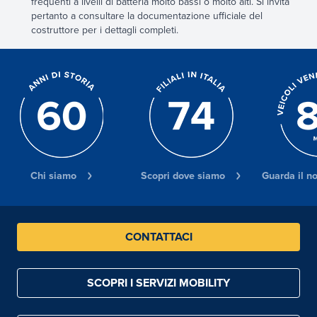
frequenti a livelli di batteria molto bassi o molto alti. Si invita
pertanto a consultare la documentazione ufficiale del
costruttore per i dettagli completi.
Chi siamo
Scopri dove siamo
Guarda il n
CONTATTACI
SCOPRI I SERVIZI MOBILITY