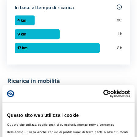
In base al tempo di ricarica
Grafico a barre orizzontali
30 minuti
:
4 km
1 ora
:
9 km
Ricarica in mobilità
2 ora
:
17 km
Tempo di ricarica con diverse soluzioni
Per 50 km
Questo sito web utilizza i cookie
Rapida
Colonnina AC con potenza MAX di 22 kW
Questo sito utilizza cookie tecnici e, esclusivamente previo consenso
dell’utente, utilizza anche cookie di profilazione di terza parte o altri strumenti