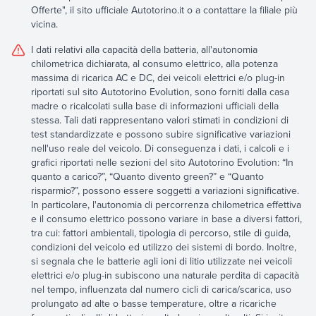
Offerte", il sito ufficiale Autotorino.it o a contattare la filiale più
vicina.
I dati relativi alla capacità della batteria, all'autonomia
chilometrica dichiarata, al consumo elettrico, alla potenza
massima di ricarica AC e DC, dei veicoli elettrici e/o plug-in
riportati sul sito Autotorino Evolution, sono forniti dalla casa
madre o ricalcolati sulla base di informazioni ufficiali della
stessa. Tali dati rappresentano valori stimati in condizioni di
test standardizzate e possono subire significative variazioni
nell'uso reale del veicolo. Di conseguenza i dati, i calcoli e i
grafici riportati nelle sezioni del sito Autotorino Evolution: “In
quanto a carico?”, “Quanto divento green?” e “Quanto
risparmio?”, possono essere soggetti a variazioni significative.
In particolare, l'autonomia di percorrenza chilometrica effettiva
e il consumo elettrico possono variare in base a diversi fattori,
tra cui: fattori ambientali, tipologia di percorso, stile di guida,
condizioni del veicolo ed utilizzo dei sistemi di bordo. Inoltre,
si segnala che le batterie agli ioni di litio utilizzate nei veicoli
elettrici e/o plug-in subiscono una naturale perdita di capacità
nel tempo, influenzata dal numero cicli di carica/scarica, uso
prolungato ad alte o basse temperature, oltre a ricariche