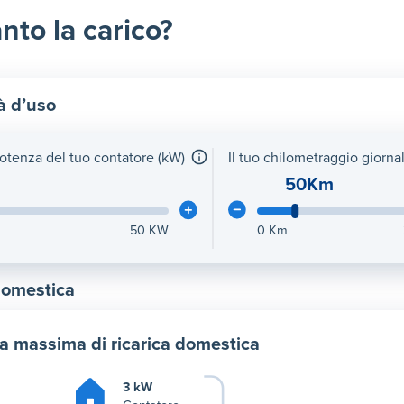
nto la carico?
à d’uso
potenza del tuo contatore (kW)
Il tuo chilometraggio giorna
50Km
50
KW
0
Km
domestica
a massima di ricarica domestica
3 kW