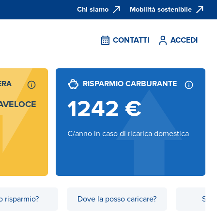
Chi siamo
Mobilità sostenibile
CONTATTI
ACCEDI
ERA
RISPARMIO CARBURANTE
1242
€
AVELOCE
€/anno in caso di ricarica domestica
 risparmio?
Dove la posso caricare?
Scop