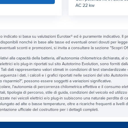
AC 22 kw
zo indicato si basa su valutazioni Eurotax® ed è puramente indicativo. Il pr
 disponibili nonché in base alle tasse ed eventuali oneri dovuti per legg
 eventuali sconti e promozioni, si invita a consultare la sezione "Scopri Offert
relativi alla capacità della batteria, all'autonomia chilometrica dichiarata, 
 elettrici e/o plug-in riportati sul sito Autotorino Evolution, sono forniti dal
 Tali dati rappresentano valori stimati in condizioni di test standardizzate
eguenza i dati, i calcoli e i grafici riportati nelle sezioni del sito Autoto
 risparmio?”, possono essere soggetti a variazioni significative.
icolare, l'autonomia di percorrenza chilometrica effettiva e il consumo elettr
ali, tipologia di percorso, stile di guida, condizioni del veicolo ed utilizzo 
tilizzate nei veicoli elettrici e/o plug-in subiscono una naturale perdita di 
lungato ad alte o basse temperature, oltre a ricariche frequenti a livelli di
tazione ufficiale del costruttore per i dettagli completi.