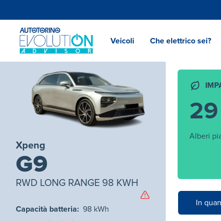
Veicoli
Che elettrico sei?
IMP
29
Alberi pi
Xpeng
G9
RWD LONG RANGE 98 KWH
In quan
Capacità batteria
:
98
kWh