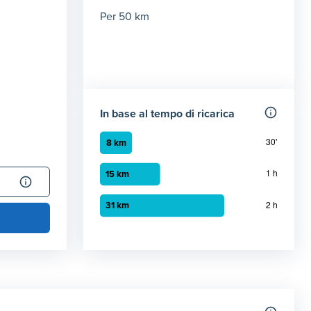
Per 50 km
In base al tempo di ricarica
Grafico a barre orizzontali
30 minuti
:
8 km
1 ora
:
15 km
2 ora
:
31 km