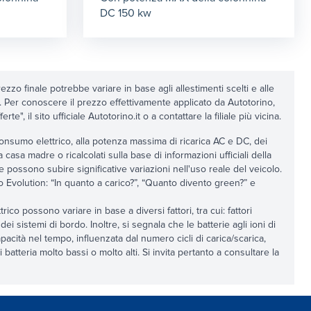
DC 150 kw
ezzo finale potrebbe variare in base agli allestimenti scelti e alle
e. Per conoscere il prezzo effettivamente applicato da Autotorino,
e", il sito ufficiale Autotorino.it o a contattare la filiale più vicina.
al consumo elettrico, alla potenza massima di ricarica AC e DC, dei
la casa madre o ricalcolati sulla base di informazioni ufficiali della
 e possono subire significative variazioni nell'uso reale del veicolo.
rino Evolution: “In quanto a carico?”, “Quanto divento green?” e
ico possono variare in base a diversi fattori, tra cui: fattori
dei sistemi di bordo. Inoltre, si segnala che le batterie agli ioni di
capacità nel tempo, influenzata dal numero cicli di carica/scarica,
 batteria molto bassi o molto alti. Si invita pertanto a consultare la