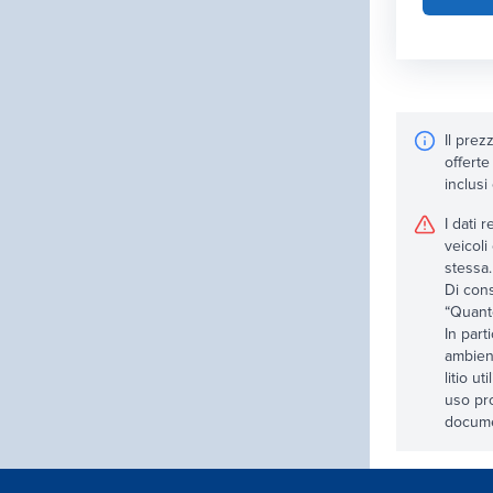
Il prez
offerte
inclusi
I dati 
veicoli
stessa.
Di cons
“Quanto
In part
ambient
litio u
uso pro
documen