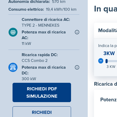
Autonomia dichiarata
:
570
km
In qua
Consumo elettrico
:
19,4
kWh/100 km
Connettore di ricarica AC
:
TYPE 2 - MENNEKES
Modalit
Potenza max di ricarica
AC
:
11
kW
Indica la 
3KW
Ricarica rapida DC
:
CCS Combo 2
3
KW
Potenza max di ricarica
DC
:
300
kW
Ricarica 
RICHIEDI PDF
SIMULAZIONE
Potenz
RICHIEDI