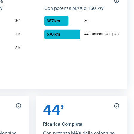
ca
kW
Con potenza MAX di 150 kW
2kW max)
Autonomia ricarica DC (150kW max)
 22 kW
mia in chilometri ottenibile con la ricarica in corrente alternata 
Grafico che mostra l'autonomia in chilometri
30 minuti
:
387 km
44’ Ricarica Completa
:
570 km
za di 150 kW
44’
Ricarica Completa
olonnina
Con potenza MAX della colonnina