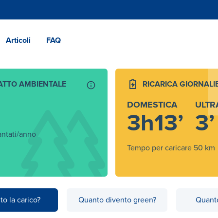
Articoli
FAQ
ATTO AMBIENTALE
RICARICA GIORNALI
DOMESTICA
ULTR
3h13’
3’
antati/anno
Tempo per caricare 50 km
to la carico?
Quanto divento green?
Quanto