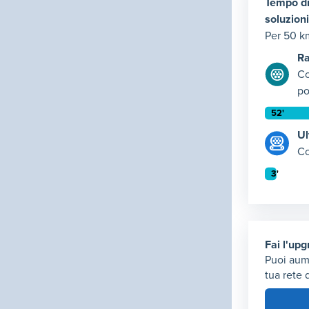
Tempo di
soluzioni
Per 50 k
Ra
Co
po
Tempo di
Ul
Rapida: t
Co
Elemento
Tempo di 
Ultravelo
Elemento
Fai l'up
Puoi aum
tua rete