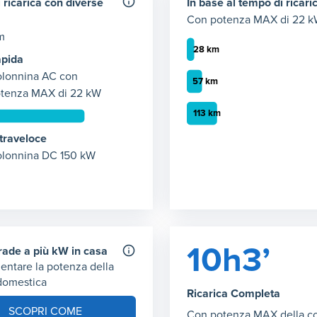
 ricarica con diverse
In base al tempo di ricari
Con potenza MAX di 22 
m
pida
lonnina AC con
tenza MAX di 22 kW
 ricarica con 22 kW
traveloce
Autonomia ricarica AC (2
empo necessario per ricaricare 50 km giornalieri con potenza di
lonnina DC 150 kW
Grafico che mostra l'autono
 1
:
52 minuti
30 minuti
:
28 km
1 ora
:
57 km
ricarica con 150 kW
2 ora
:
113 km
ce: tempo necessario per ricaricare 50 km giornalieri con poten
 1
:
3 minuti
10h3’
grade a più kW in casa
entare la potenza della
 domestica
Ricarica Completa
SCOPRI COME
Con potenza MAX della c