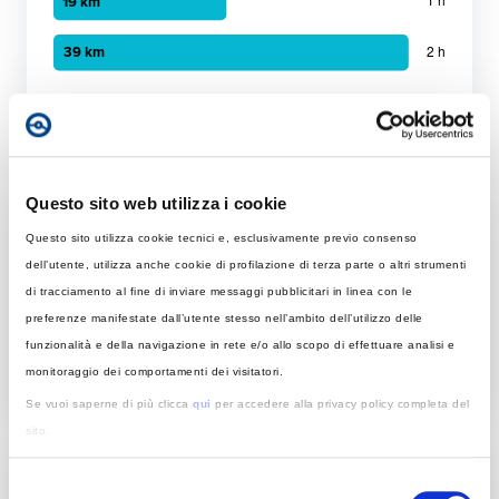
Grafico a barre orizzontali
30 minuti
:
10 km
1 ora
:
19 km
Ricarica in mobilità
2 ora
:
39 km
Questo sito web utilizza i cookie
Tempo di ricarica con diverse soluzioni
Questo sito utilizza cookie tecnici e, esclusivamente previo consenso
Per 50 km
dell’utente, utilizza anche cookie di profilazione di terza parte o altri strumenti
di tracciamento al fine di inviare messaggi pubblicitari in linea con le
Rapida
preferenze manifestate dall’utente stesso nell’ambito dell’utilizzo delle
Colonnina AC con potenza MAX di 22 kW
funzionalità e della navigazione in rete e/o allo scopo di effettuare analisi e
monitoraggio dei comportamenti dei visitatori.
Tempo di ricarica con 22 kW
Se vuoi saperne di più clicca
qui
per accedere alla privacy policy completa del
Rapida: tempo necessario per ricaricare 50 km giornalier
sito.
Elemento 1
:
1 ore 10 minuti
Acconsenti all’utilizzo di tali strumenti, o di parte di essi, per una esperienza di
In base al tempo di ricarica
Selezione
navigazione più soddisfacente. Puoi modificare le tue scelte in tema di cookie