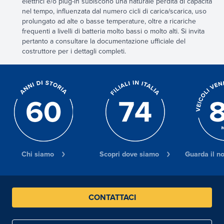
elettrici e/o plug-in subiscono una naturale perdita di capacità
nel tempo, influenzata dal numero cicli di carica/scarica, uso
prolungato ad alte o basse temperature, oltre a ricariche
frequenti a livelli di batteria molto bassi o molto alti. Si invita
pertanto a consultare la documentazione ufficiale del
costruttore per i dettagli completi.
Chi siamo
Scopri dove siamo
Guarda il n
CONTATTACI