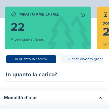
IMPATTO AMBIENTALE
22
DO
2
Alberi piantati/anno
Tem
In quanto la carico?
Quanto divento green?
In quanto la carico?
Modalità d’uso