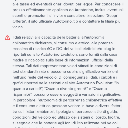
alle tasse ed eventuali oneri dovuti per legge. Per conoscere il
prezzo effettivamente applicato da Autotorino, inclusi eventuali
sconti e promozioni, si invita a consultare la sezione "Scopri
Offerte", il sito ufficiale Autotorino.it o a contattare la filiale più
vicina.
I dati relativi alla capacità della batteria, all'autonomia
chilometrica dichiarata, al consumo elettrico, alla potenza
massima di ricarica AC e DC, dei veicoli elettrici e/o plug-in
riportati sul sito Autotorino Evolution, sono forniti dalla casa
madre o ricalcolati sulla base di informazioni ufficiali della
stessa. Tali dati rappresentano valori stimati in condizioni di
test standardizzate e possono subire significative variazioni
nell'uso reale del veicolo. Di conseguenza i dati, i calcoli e i
grafici riportati nelle sezioni del sito Autotorino Evolution: “In
quanto a carico?”, “Quanto divento green?” e “Quanto
risparmio?”, possono essere soggetti a variazioni significative.
In particolare, l'autonomia di percorrenza chilometrica effettiva
e il consumo elettrico possono variare in base a diversi fattori,
tra cui: fattori ambientali, tipologia di percorso, stile di guida,
condizioni del veicolo ed utilizzo dei sistemi di bordo. Inoltre,
si segnala che le batterie agli ioni di litio utilizzate nei veicoli