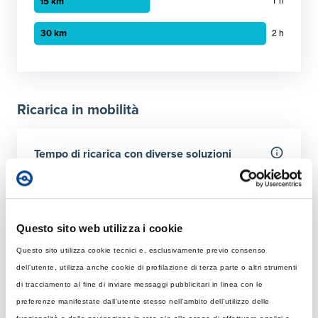
Grafico a barre orizzontali
30 minuti
:
8 km
1 ora
:
15 km
Ricarica in mobilità
2 ora
:
30 km
Tempo di ricarica con diverse soluzioni
Per 50 km
Rapida
Colonnina AC con potenza MAX di 22 kW
Questo sito web utilizza i cookie
Questo sito utilizza cookie tecnici e, esclusivamente previo consenso
Tempo di ricarica con 22 kW
Ultraveloce
dell’utente, utilizza anche cookie di profilazione di terza parte o altri strumenti
Rapida: tempo necessario per ricaricare 50 km giornalier
Colonnina DC 150 kW
di tracciamento al fine di inviare messaggi pubblicitari in linea con le
Elemento 1
:
27 minuti
preferenze manifestate dall’utente stesso nell’ambito dell’utilizzo delle
Tempo di ricarica con 150 kW