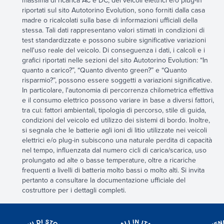
massima di ricarica AC e DC, dei veicoli elettrici e/o plug-in
riportati sul sito Autotorino Evolution, sono forniti dalla casa
madre o ricalcolati sulla base di informazioni ufficiali della
stessa. Tali dati rappresentano valori stimati in condizioni di
test standardizzate e possono subire significative variazioni
nell'uso reale del veicolo. Di conseguenza i dati, i calcoli e i
grafici riportati nelle sezioni del sito Autotorino Evolution: “In
quanto a carico?”, “Quanto divento green?” e “Quanto
risparmio?”, possono essere soggetti a variazioni significative.
In particolare, l'autonomia di percorrenza chilometrica effettiva
e il consumo elettrico possono variare in base a diversi fattori,
tra cui: fattori ambientali, tipologia di percorso, stile di guida,
condizioni del veicolo ed utilizzo dei sistemi di bordo. Inoltre,
si segnala che le batterie agli ioni di litio utilizzate nei veicoli
elettrici e/o plug-in subiscono una naturale perdita di capacità
nel tempo, influenzata dal numero cicli di carica/scarica, uso
prolungato ad alte o basse temperature, oltre a ricariche
frequenti a livelli di batteria molto bassi o molto alti. Si invita
pertanto a consultare la documentazione ufficiale del
costruttore per i dettagli completi.