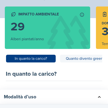
IMPATTO AMBIENTALE
29
DO
3
Alberi piantati/anno
Tem
In quanto la carico?
Quanto divento green?
In quanto la carico?
Modalità d’uso