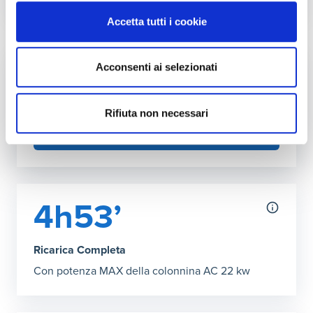
Autonomia ricarica DC (150kW max)
Accetta tutti i cookie
Grafico che mostra l'autonomia in chilometri ottenibile co
30 minuti
:
377 km
42’ Ricarica Completa
:
540 km
Acconsenti ai selezionati
Fai l'upgrade a più kW in casa
Puoi aumentare la potenza della tua rete
domestica
Rifiuta non necessari
SCOPRI COME
4h53’
Ricarica Completa
Con potenza MAX della colonnina AC 22 kw