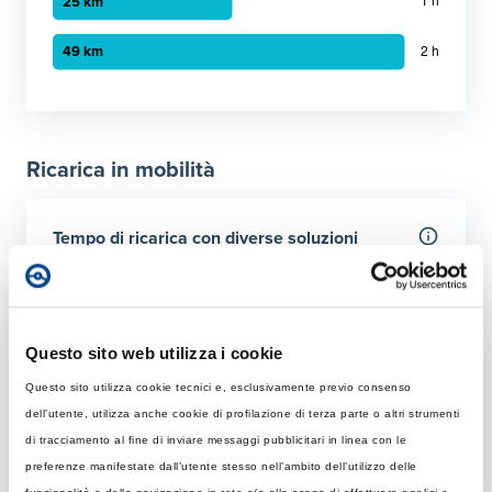
Grafico a barre orizzontali
30 minuti
:
12 km
1 ora
:
25 km
Ricarica in mobilità
2 ora
:
49 km
Tempo di ricarica con diverse soluzioni
Per 50 km
Rapida
Colonnina AC con potenza MAX di 22 kW
Questo sito web utilizza i cookie
Questo sito utilizza cookie tecnici e, esclusivamente previo consenso
Tempo di ricarica con 22 kW
Ultraveloce
dell’utente, utilizza anche cookie di profilazione di terza parte o altri strumenti
Rapida: tempo necessario per ricaricare 50 km giornalier
Colonnina DC 150 kW
di tracciamento al fine di inviare messaggi pubblicitari in linea con le
Elemento 1
:
33 minuti
preferenze manifestate dall’utente stesso nell’ambito dell’utilizzo delle
Tempo di ricarica con 150 kW