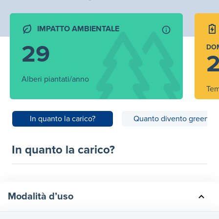
IMPATTO AMBIENTALE
29
DO
2
Alberi piantati/anno
Tem
In quanto la carico?
Quanto divento green?
In quanto la carico?
Modalità d’uso