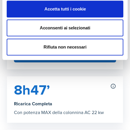
Autonomia ricarica DC (150kW max)
Accetta tutti i cookie
Grafico che mostra l'autonomia in chilometri ottenibile co
30 minuti
:
615 km
38’ Ricarica Completa
:
792 km
Acconsenti ai selezionati
Fai l'upgrade a più kW in casa
Puoi aumentare la potenza della tua rete
domestica
Rifiuta non necessari
SCOPRI COME
8h47’
Ricarica Completa
Con potenza MAX della colonnina AC 22 kw