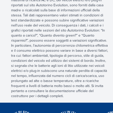
massima di ricarica AC e DC, dei veicoli elettrici e/o plug-in
riportati sul sito Autotorino Evolution, sono forniti dalla casa
madre o ricalcolati sulla base di informazioni ufficiali della
stessa. Tali dati rappresentano valori stimati in condizioni di
test standardizzate e possono subire significative variazioni
nell'uso reale del veicolo. Di conseguenza i dati, i calcoli e i
grafici riportati nelle sezioni del sito Autotorino Evolution: “In
quanto a carico?”, “Quanto divento green?” e “Quanto
risparmio?”, possono essere soggetti a variazioni significative.
In particolare, l'autonomia di percorrenza chilometrica effettiva
e il consumo elettrico possono variare in base a diversi fattori,
tra cui: fattori ambientali, tipologia di percorso, stile di guida,
condizioni del veicolo ed utilizzo dei sistemi di bordo. Inoltre,
si segnala che le batterie agli ioni di litio utilizzate nei veicoli
elettrici e/o plug-in subiscono una naturale perdita di capacità
nel tempo, influenzata dal numero cicli di carica/scarica, uso
prolungato ad alte o basse temperature, oltre a ricariche
frequenti a livelli di batteria molto bassi o molto alti. Si invita
pertanto a consultare la documentazione ufficiale del
costruttore per i dettagli completi.