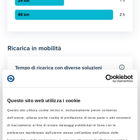
Grafico a barre orizzontali
30 minuti
:
12 km
1 ora
:
24 km
Ricarica in mobilità
2 ora
:
48 km
Tempo di ricarica con diverse soluzioni
Per 50 km
Rapida
Colonnina AC con potenza MAX di 22 kW
Questo sito web utilizza i cookie
Questo sito utilizza cookie tecnici e, esclusivamente previo consenso
Tempo di ricarica con 22 kW
Ultraveloce
dell’utente, utilizza anche cookie di profilazione di terza parte o altri strumenti
Rapida: tempo necessario per ricaricare 50 km giornalier
Colonnina DC 150 kW
di tracciamento al fine di inviare messaggi pubblicitari in linea con le
Elemento 1
:
34 minuti
preferenze manifestate dall’utente stesso nell’ambito dell’utilizzo delle
Tempo di ricarica con 150 kW