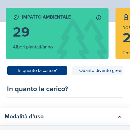
IMPATTO AMBIENTALE
29
DO
2
Alberi piantati/anno
Tem
In quanto la carico?
Quanto divento green?
In quanto la carico?
Modalità d’uso