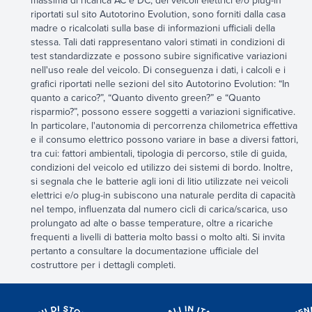
massima di ricarica AC e DC, dei veicoli elettrici e/o plug-in
riportati sul sito Autotorino Evolution, sono forniti dalla casa
madre o ricalcolati sulla base di informazioni ufficiali della
stessa. Tali dati rappresentano valori stimati in condizioni di
test standardizzate e possono subire significative variazioni
nell'uso reale del veicolo. Di conseguenza i dati, i calcoli e i
grafici riportati nelle sezioni del sito Autotorino Evolution: “In
quanto a carico?”, “Quanto divento green?” e “Quanto
risparmio?”, possono essere soggetti a variazioni significative.
In particolare, l'autonomia di percorrenza chilometrica effettiva
e il consumo elettrico possono variare in base a diversi fattori,
tra cui: fattori ambientali, tipologia di percorso, stile di guida,
condizioni del veicolo ed utilizzo dei sistemi di bordo. Inoltre,
si segnala che le batterie agli ioni di litio utilizzate nei veicoli
elettrici e/o plug-in subiscono una naturale perdita di capacità
nel tempo, influenzata dal numero cicli di carica/scarica, uso
prolungato ad alte o basse temperature, oltre a ricariche
frequenti a livelli di batteria molto bassi o molto alti. Si invita
pertanto a consultare la documentazione ufficiale del
costruttore per i dettagli completi.