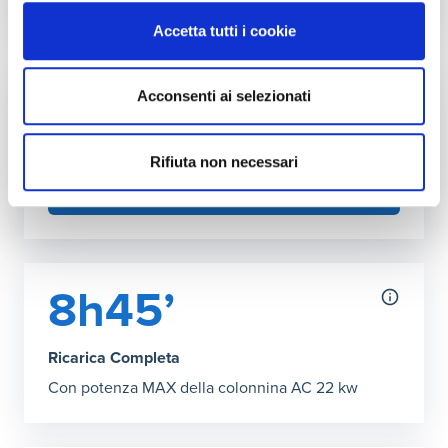
Autonomia ricarica DC (150kW max)
Accetta tutti i cookie
Grafico che mostra l'autonomia in chilometri ottenibile co
30 minuti
:
600 km
38’ Ricarica Completa
:
771 km
Acconsenti ai selezionati
Fai l'upgrade a più kW in casa
Puoi aumentare la potenza della tua rete
domestica
Rifiuta non necessari
SCOPRI COME
8h45’
Ricarica Completa
Con potenza MAX della colonnina AC 22 kw