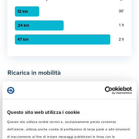
Grafico a barre orizzontali
30 minuti
:
12 km
1 ora
:
24 km
Ricarica in mobilità
2 ora
:
47 km
Tempo di ricarica con diverse soluzioni
Per 50 km
Rapida
Questo sito web utilizza i cookie
Colonnina AC con potenza MAX di 22 kW
Questo sito utilizza cookie tecnici e, esclusivamente previo consenso
dell’utente, utilizza anche cookie di profilazione di terza parte o altri strumenti
Tempo di ricarica con 22 kW
Ultraveloce
di tracciamento al fine di inviare messaggi pubblicitari in linea con le