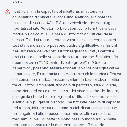
vicina.
I dati relativi alla capacità della batteria, all'autonomia
chilometrica dichiarata, al consumo elettrico, alla potenza
massima di ricarica AC e DC, dei veicoli elettrici e/o plug-in
riportati sul sito Autotorino Evolution, sono forniti dalla casa
madre o ricalcolati sulla base di informazioni ufficiali della
stessa. Tali dati rappresentano valori stimati in condizioni di
test standardizzate e possono subire significative variazioni
nell'uso reale del veicolo. Di conseguenza i dati, i calcoli e i
grafici riportati nelle sezioni del sito Autotorino Evolution: “In
quanto a carico?”, “Quanto divento green?” e “Quanto
risparmio?”, possono essere soggetti a variazioni significative.
In particolare, l'autonomia di percorrenza chilometrica effettiva
e il consumo elettrico possono variare in base a diversi fattori,
tra cui: fattori ambientali, tipologia di percorso, stile di guida,
condizioni del veicolo ed utilizzo dei sistemi di bordo. Inoltre,
si segnala che le batterie agli ioni di litio utilizzate nei veicoli
elettrici e/o plug-in subiscono una naturale perdita di capacità
nel tempo, influenzata dal numero cicli di carica/scarica, uso
prolungato ad alte o basse temperature, oltre a ricariche
frequenti a livelli di batteria molto bassi o molto alti. Si invita
pertanto a consultare la documentazione ufficiale del