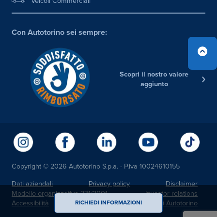
Veicoli Commerciali
Con Autotorino sei sempre:
Scopri il nostro valore
aggiunto
Copyright © 2026 Autotorino S.p.a. - P.iva 10024610155
Dati aziendali
Privacy policy
Disclaimer
Modello organizzativo 231/2001
Investor relations
Accessibilità
Noi Autotorino
RICHIEDI INFORMAZIONI