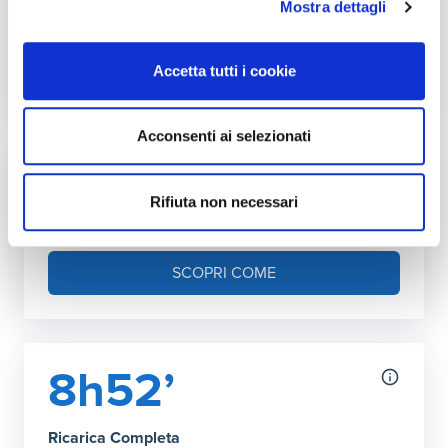
Mostra dettagli
Accetta tutti i cookie
Autonomia ricarica DC (150kW max)
Grafico che mostra l'autonomia in chilometri ottenibile co
Acconsenti ai selezionati
30 minuti
:
591 km
39’ Ricarica Completa
:
768 km
Fai l'upgrade a più kW in casa
Rifiuta non necessari
Puoi aumentare la potenza della tua rete
domestica
SCOPRI COME
8h52’
Ricarica Completa