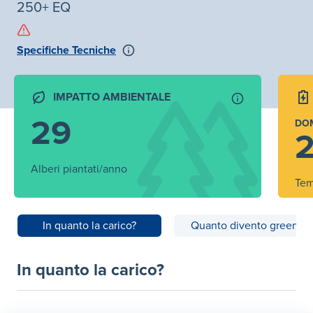
250+ EQ
Specifiche Tecniche
IMPATTO AMBIENTALE
29
DO
2
Alberi piantati/anno
Tem
In quanto la carico?
Quanto divento green?
In quanto la carico?