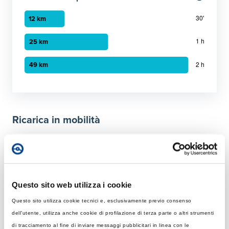
Grafico a barre orizzontali
30 minuti
:
12 km
1 ora
:
25 km
Ricarica in mobilità
2 ora
:
49 km
Tempo di ricarica con diverse soluzioni
Per 50 km
Rapida
Questo sito web utilizza i cookie
Colonnina AC con potenza MAX di 22 kW
Questo sito utilizza cookie tecnici e, esclusivamente previo consenso
dell’utente, utilizza anche cookie di profilazione di terza parte o altri strumenti
Tempo di ricarica con 22 kW
Ultraveloce
di tracciamento al fine di inviare messaggi pubblicitari in linea con le