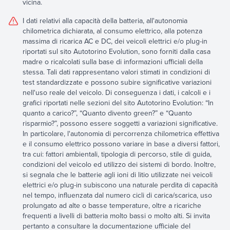
vicina.
I dati relativi alla capacità della batteria, all'autonomia
chilometrica dichiarata, al consumo elettrico, alla potenza
massima di ricarica AC e DC, dei veicoli elettrici e/o plug-in
riportati sul sito Autotorino Evolution, sono forniti dalla casa
madre o ricalcolati sulla base di informazioni ufficiali della
stessa. Tali dati rappresentano valori stimati in condizioni di
test standardizzate e possono subire significative variazioni
nell'uso reale del veicolo. Di conseguenza i dati, i calcoli e i
grafici riportati nelle sezioni del sito Autotorino Evolution: “In
quanto a carico?”, “Quanto divento green?” e “Quanto
risparmio?”, possono essere soggetti a variazioni significative.
In particolare, l'autonomia di percorrenza chilometrica effettiva
e il consumo elettrico possono variare in base a diversi fattori,
tra cui: fattori ambientali, tipologia di percorso, stile di guida,
condizioni del veicolo ed utilizzo dei sistemi di bordo. Inoltre,
si segnala che le batterie agli ioni di litio utilizzate nei veicoli
elettrici e/o plug-in subiscono una naturale perdita di capacità
nel tempo, influenzata dal numero cicli di carica/scarica, uso
prolungato ad alte o basse temperature, oltre a ricariche
frequenti a livelli di batteria molto bassi o molto alti. Si invita
pertanto a consultare la documentazione ufficiale del