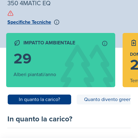
350 4MATIC EQ
Specifiche Tecniche
IMPATTO AMBIENTALE
29
DO
2
Alberi piantati/anno
Tem
In quanto la carico?
Quanto divento green?
In quanto la carico?