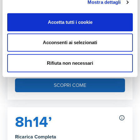
Mostra dettagli
Accetta tutti i cookie
Autonomia ricarica DC (150kW max)
Grafico che mostra l'autonomia in chilometri ottenibile co
Acconsenti ai selezionati
30 minuti
:
615 km
36’ Ricarica Completa
:
743 km
Fai l'upgrade a più kW in casa
Rifiuta non necessari
Puoi aumentare la potenza della tua rete
domestica
SCOPRI COME
8h14’
Ricarica Completa