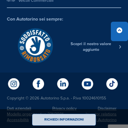
Veicoli Commerciali
Con Autotorino sei sempre:
Scopri il nostro valore
aggiunto
Copyright © 2026 Autotorino S.p.a. - P.iva 10024610155
Dati aziendali
Privacy policy
Disclaimer
Modello organizzativo 231/2001
Investor relations
Accessibilità
Noi Autotorino
RICHIEDI INFORMAZIONI