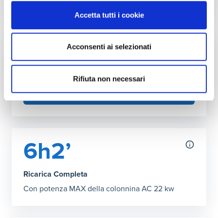
Autonomia ricarica DC (150kW max)
Accetta tutti i cookie
Grafico che mostra l'autonomia in chilometri ottenibile co
26’ Ricarica Completa
:
431 km
Acconsenti ai selezionati
Fai l'upgrade a più kW in casa
Puoi aumentare la potenza della tua rete
domestica
Rifiuta non necessari
SCOPRI COME
6h2’
Ricarica Completa
Con potenza MAX della colonnina AC 22 kw