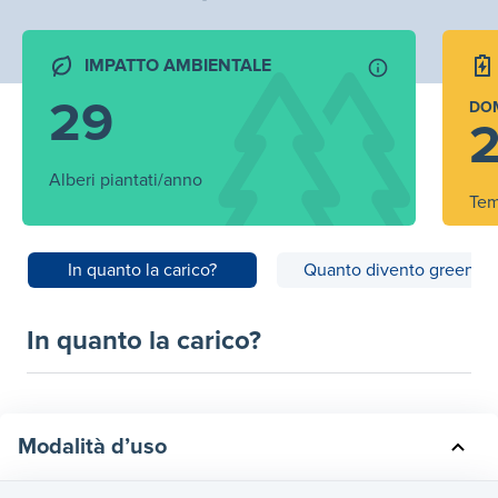
IMPATTO AMBIENTALE
29
DO
2
Alberi piantati/anno
Tem
In quanto la carico?
Quanto divento green?
In quanto la carico?
Modalità d’uso