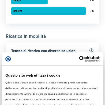
Grafico a barre orizzontali
30 minuti
:
10 km
1 ora
:
19 km
Ricarica in mobilità
2 ora
:
39 km
Tempo di ricarica con diverse soluzioni
Per 50 km
Rapida
Colonnina AC con potenza MAX di 22 kW
Questo sito web utilizza i cookie
Questo sito utilizza cookie tecnici e, esclusivamente previo consenso
Tempo di ricarica con 22 kW
Ultraveloce
dell’utente, utilizza anche cookie di profilazione di terza parte o altri strumenti
Rapida: tempo necessario per ricaricare 50 km giornalier
Colonnina DC 150 kW
di tracciamento al fine di inviare messaggi pubblicitari in linea con le
Elemento 1
:
42 minuti
preferenze manifestate dall’utente stesso nell’ambito dell’utilizzo delle
Tempo di ricarica con 150 kW