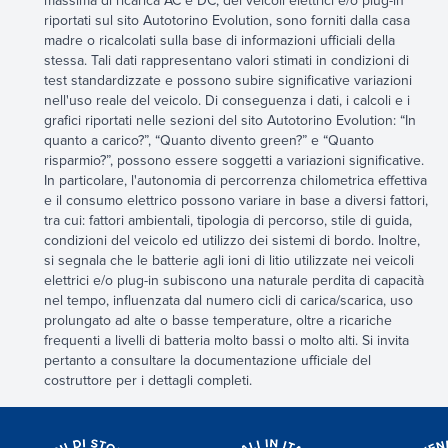
massima di ricarica AC e DC, dei veicoli elettrici e/o plug-in
riportati sul sito Autotorino Evolution, sono forniti dalla casa
madre o ricalcolati sulla base di informazioni ufficiali della
stessa. Tali dati rappresentano valori stimati in condizioni di
test standardizzate e possono subire significative variazioni
nell'uso reale del veicolo. Di conseguenza i dati, i calcoli e i
grafici riportati nelle sezioni del sito Autotorino Evolution: “In
quanto a carico?”, “Quanto divento green?” e “Quanto
risparmio?”, possono essere soggetti a variazioni significative.
In particolare, l'autonomia di percorrenza chilometrica effettiva
e il consumo elettrico possono variare in base a diversi fattori,
tra cui: fattori ambientali, tipologia di percorso, stile di guida,
condizioni del veicolo ed utilizzo dei sistemi di bordo. Inoltre,
si segnala che le batterie agli ioni di litio utilizzate nei veicoli
elettrici e/o plug-in subiscono una naturale perdita di capacità
nel tempo, influenzata dal numero cicli di carica/scarica, uso
prolungato ad alte o basse temperature, oltre a ricariche
frequenti a livelli di batteria molto bassi o molto alti. Si invita
pertanto a consultare la documentazione ufficiale del
costruttore per i dettagli completi.