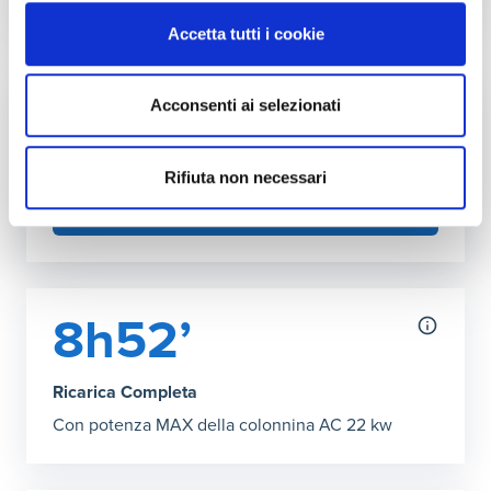
Autonomia ricarica DC (150kW max)
Accetta tutti i cookie
Grafico che mostra l'autonomia in chilometri ottenibile co
30 minuti
:
472 km
39’ Ricarica Completa
:
614 km
Acconsenti ai selezionati
Fai l'upgrade a più kW in casa
Puoi aumentare la potenza della tua rete
domestica
Rifiuta non necessari
SCOPRI COME
8h52’
Ricarica Completa
Con potenza MAX della colonnina AC 22 kw