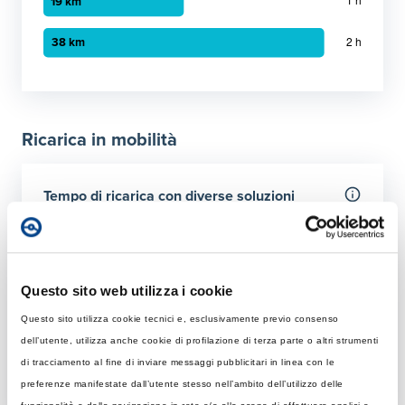
Grafico a barre orizzontali
30 minuti
:
9 km
1 ora
:
19 km
Ricarica in mobilità
2 ora
:
38 km
Tempo di ricarica con diverse soluzioni
Per 50 km
Rapida
Colonnina AC con potenza MAX di 22 kW
Questo sito web utilizza i cookie
Questo sito utilizza cookie tecnici e, esclusivamente previo consenso
Tempo di ricarica con 22 kW
Ultraveloce
dell’utente, utilizza anche cookie di profilazione di terza parte o altri strumenti
Rapida: tempo necessario per ricaricare 50 km giornalier
Colonnina DC 150 kW
di tracciamento al fine di inviare messaggi pubblicitari in linea con le
Elemento 1
:
43 minuti
preferenze manifestate dall’utente stesso nell’ambito dell’utilizzo delle
Tempo di ricarica con 150 kW