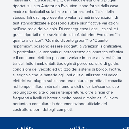
massima di ricarica AC e DC, dei veicoli elettrici e/o plug-in
riportati sul sito Autotorino Evolution, sono forniti dalla casa
madre o ricalcolati sulla base di informazioni ufficiali della
stessa. Tali dati rappresentano valori stimati in condizioni di
test standardizzate e possono subire significative variazioni
nell'uso reale del veicolo. Di conseguenza i dati, i calcoli e i
grafici riportati nelle sezioni del sito Autotorino Evolution: “In
quanto a carico?”, “Quanto divento green?” e “Quanto
risparmio?”, possono essere soggetti a variazioni significative.
In particolare, l'autonomia di percorrenza chilometrica effettiva
e il consumo elettrico possono variare in base a diversi fattori,
tra cui: fattori ambientali, tipologia di percorso, stile di guida,
condizioni del veicolo ed utilizzo dei sistemi di bordo. Inoltre,
si segnala che le batterie agli ioni di litio utilizzate nei veicoli
elettrici e/o plug-in subiscono una naturale perdita di capacità
nel tempo, influenzata dal numero cicli di carica/scarica, uso
prolungato ad alte o basse temperature, oltre a ricariche
frequenti a livelli di batteria molto bassi o molto alti. Si invita
pertanto a consultare la documentazione ufficiale del
costruttore per i dettagli completi.