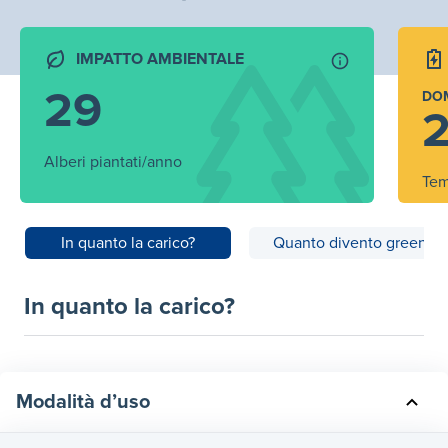
IMPATTO AMBIENTALE
29
DO
2
Alberi piantati/anno
Tem
In quanto la carico?
Quanto divento green?
In quanto la carico?
Modalità d’uso