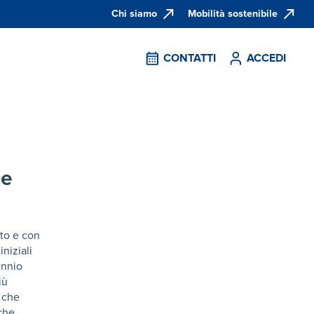
Chi siamo
Mobilità sostenibile
CONTATTI
ACCEDI
he
nto e con
niziali
ennio
iù
e che
 che