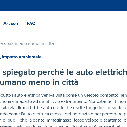
Articoli
FAQ
che consumano meno in città
,
Impatto ambientale
 spiegato perché le auto elettric
umano meno in città
butto l'auto elettrica veniva vista come un veicolo compatto, le
nomia, inadatto ad un utilizzo extra-urbano. Nonostante i timori i
ti via via diradati dalle auto elettriche uscite lungo lo scorso dec
ndo come l'auto elettrica avesse del potenziale per percorrere p
i di quelli che la gente immaginasse, fosse veloce e scattante, 
ssere qualcosa di più di un quadriciclo cittadino) rimane il fatto