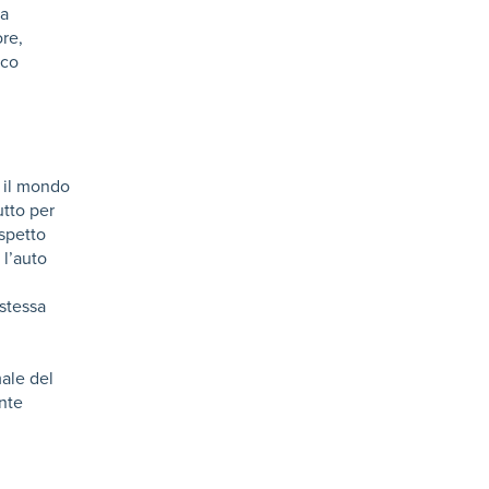
 a
ore,
ico
 il mondo
utto per
ispetto
 l’auto
 stessa
male del
nte