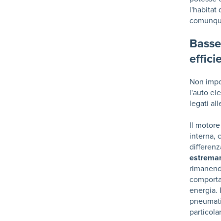
l'habitat
comunque
Basse
effic
Non impor
l'auto el
legati al
Il motor
interna,
differenz
estremam
rimanendo
comporta
energia. 
pneumati
particol