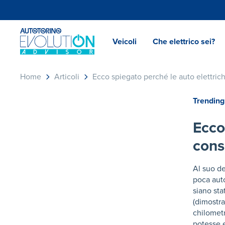
Veicoli
Che elettrico sei?
Home
Articoli
Ecco spiegato perché le auto elettri
Trending
Ecco
cons
Al suo de
poca auto
siano sta
(dimostra
chilometr
potesse e