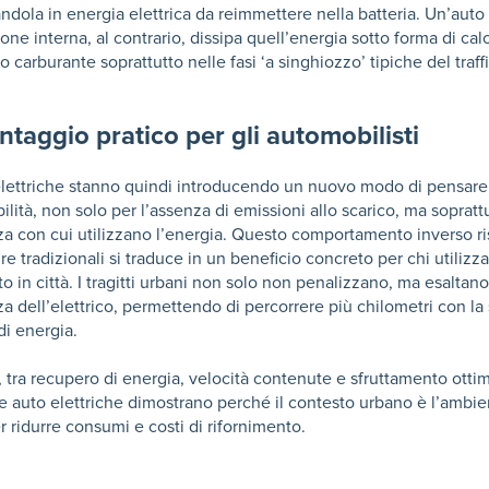
ndola in energia elettrica da reimmettere nella batteria. Un’auto
ne interna, al contrario, dissipa quell’energia sotto forma di cal
 carburante soprattutto nelle fasi ‘a singhiozzo’ tipiche del traff
taggio pratico per gli automobilisti
elettriche stanno quindi introducendo un nuovo modo di pensare
ilità, non solo per l’assenza di emissioni allo scarico, ma sopratt
nza con cui utilizzano l’energia. Questo comportamento inverso r
ure tradizionali si traduce in un beneficio concreto per chi utilizza
to in città. I tragitti urbani non solo non penalizzano, ma esaltano
nza dell’elettrico, permettendo di percorrere più chilometri con la
di energia.
i, tra recupero di energia, velocità contenute e sfruttamento otti
e auto elettriche dimostrano perché il contesto urbano è l’ambie
r ridurre consumi e costi di rifornimento.