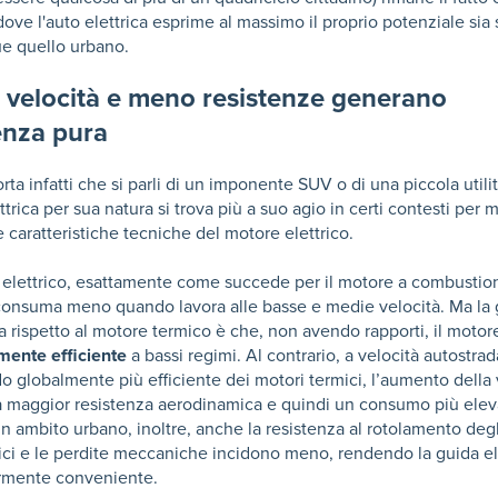
 dove l'auto elettrica esprime al massimo il proprio potenziale si
 quello urbano.
 velocità e meno resistenze generano
ienza pura
ta infatti che si parli di un imponente SUV o di una piccola utilit
ettrica per sua natura si trova più a suo agio in certi contesti per m
le caratteristiche tecniche del motore elettrico.
e elettrico, esattamente come succede per il motore a combustio
 consuma meno quando lavora alle basse e medie velocità. Ma la 
a rispetto al motore termico è che, non avendo rapporti, il motore
ente efficiente
a bassi regimi. Al contrario, a velocità autostrada
 globalmente più efficiente dei motori termici, l’aumento della 
 maggior resistenza aerodinamica e quindi un consumo più elev
In ambito urbano, inoltre, anche la resistenza al rotolamento degl
ci e le perdite meccaniche incidono meno, rendendo la guida el
armente conveniente.