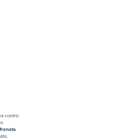
 va contro
to
frenata
ate,