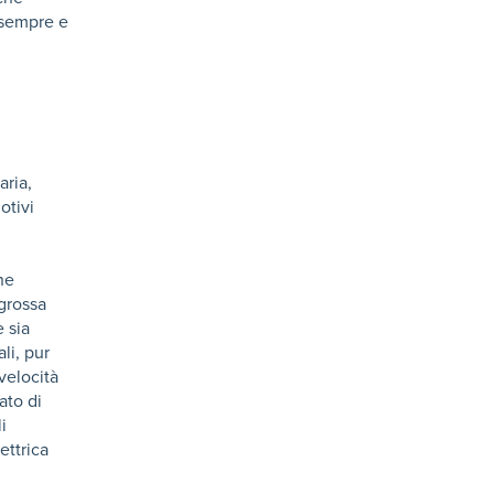
a sempre e
aria,
otivi
ne
grossa
 sia
li, pur
velocità
ato di
i
ettrica