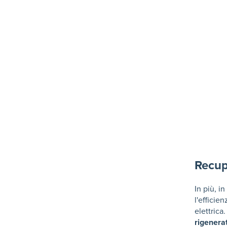
Recup
In più, i
l'efficie
elettrica.
rigenera