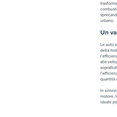
trasforma
combustio
sprecando
urbano.
Un van
Le auto 
della mob
l’efficie
alle vett
soprattut
l’efficie
quantità 
In sintes
motore, l
ideale pe