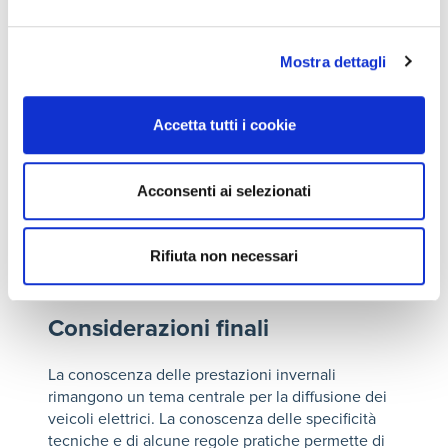
della pressione degli pneumatici, sempre utile
perchè valori troppo bassi aumentano la
resistenza al rotolamento e richiedono più energia
Mostra dettagli
per avanzare, oltre che non essere ottimali per la
sicurezza alla guida.
Accetta tutti i cookie
Infine, mantenere un livello di carica superiore al
20% tutela il sistema, specie in condizioni di
Acconsenti ai selezionati
freddo eccezionale ed estremo, permette di avere
energia sufficiente per essere sicuri che la vettura
possa portare la batteria alla temperatura minima
Rifiuta non necessari
utile per la ricarica, anche se collegata a una
colonnina.
Considerazioni finali
La conoscenza delle prestazioni invernali
rimangono un tema centrale per la diffusione dei
veicoli elettrici. La conoscenza delle specificità
tecniche e di alcune regole pratiche permette di