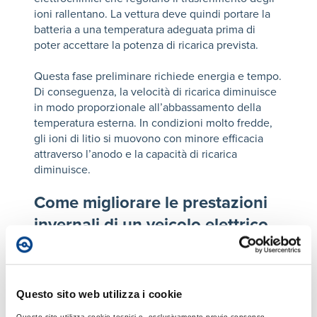
ioni rallentano. La vettura deve quindi portare la
batteria a una temperatura adeguata prima di
poter accettare la potenza di ricarica prevista.
Questa fase preliminare richiede energia e tempo.
Di conseguenza, la velocità di ricarica diminuisce
in modo proporzionale all’abbassamento della
temperatura esterna. In condizioni molto fredde,
gli ioni di litio si muovono con minore efficacia
attraverso l’anodo e la capacità di ricarica
diminuisce.
Come migliorare le prestazioni
invernali di un veicolo elettrico
Per ottenere risultati più stabili durante i mesi
freddi è utile adottare alcune accortezze. I
moderni veicoli elettrici avviano il
Questo sito web utilizza i cookie
preriscaldamento della batteria quando il
Questo sito utilizza cookie tecnici e, esclusivamente previo consenso