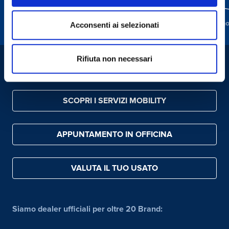
Chi siamo
Scopri dove siamo
Guarda il n
Acconsenti ai selezionati
Rifiuta non necessari
CONTATTACI
SCOPRI I SERVIZI MOBILITY
APPUNTAMENTO IN OFFICINA
VALUTA IL TUO USATO
Siamo dealer ufficiali per oltre 20 Brand: