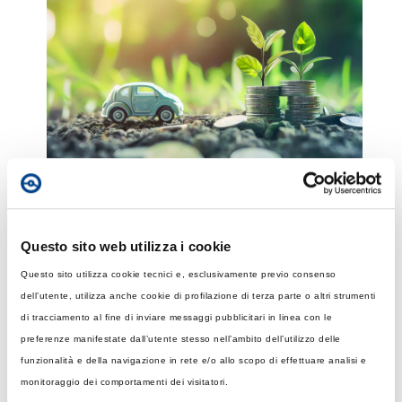
Inoltre, i motori elettrici convertono gran parte
Questo sito web utilizza i cookie
dell’energia in movimento, rispetto ai motori a
combustione, riducendo sia i consumi energetici
Questo sito utilizza cookie tecnici e, esclusivamente previo consenso
sia l’impatto ambientale. Questo significa che
dell’utente, utilizza anche cookie di profilazione di terza parte o altri strumenti
usare un’auto elettrica non è solo conveniente,
di tracciamento al fine di inviare messaggi pubblicitari in linea con le
ma anche una scelta sostenibile per ridurre le
preferenze manifestate dall’utente stesso nell’ambito dell’utilizzo delle
emissioni di CO₂ e altri inquinanti. Infine, a
funzionalità e della navigazione in rete e/o allo scopo di effettuare analisi e
differenza dei motori a combustione che
monitoraggio dei comportamenti dei visitatori.
invecchiano e perdono efficienza, le batterie