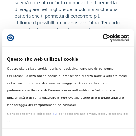
servirà non solo un'auto comoda che ti permetta
di viaggiare nel migliore dei modi, ma anche una
batteria che ti permetta di percorrere più
chilometri possibili tra una sosta e l'altra. Tenendo
presente che normalmente una batteria più
grande potrebbe necessitare di più tempo per una
ricarica di una batteria più piccola, sarebbe
opportuno non solo scegliere una batteria di
almeno 80-100 kWh
che permetterebbe di
Questo sito web utilizza i cookie
percorrere fino a 600 km o più in un ciclo
combinato, ma anche una vettura con un'ottima
Questo sito utilizza cookie tecnici e, esclusivamente previo consenso
efficienza sia in movimento che in ricarica,
dell’utente, utilizza anche cookie di profilazione di terza parte o altri strumenti
considerando quindi consumi medi e potenza
di tracciamento al fine di inviare messaggi pubblicitari in linea con le
massima di ricarica accettata dal cosidetto OBC
preferenze manifestate dall’utente stesso nell’ambito dell’utilizzo delle
(on-board charger o caricatore di bordo). Sarà
funzionalità e della navigazione in rete e/o allo scopo di effettuare analisi e
ovvio, ma meno consuma e meno tempo ci mette
monitoraggio dei comportamenti dei visitatori.
a ricaricarsi, più chilometri percorre l'auto in meno
Se vuoi saperne di più clicca
qui
per accedere alla privacy policy completa del
tempo. Con queste configurazioni, anche alle alte
sito.
velocità è possibile arrivare a percorrenze di 400-
500 km.
Acconsenti all’utilizzo di tali strumenti, o di parte di essi, per una esperienza di