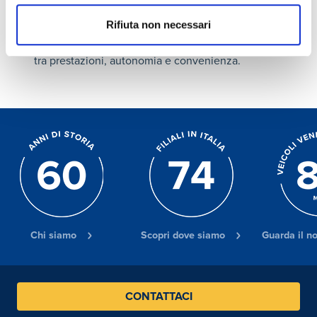
dipende da come e dove utilizzi la tua auto.
Rifiuta non necessari
Valutare capacità, chimica e infrastrutture di
ricarica ti permetterà di trovare il giusto equilibrio
tra prestazioni, autonomia e convenienza.
Chi siamo
Scopri dove siamo
Guarda il n
CONTATTACI