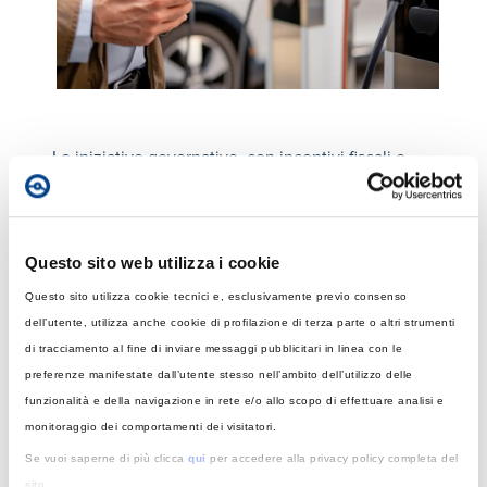
Le iniziative governative, con incentivi fiscali e
piani strategici, stanno accelerando questa
transizione verso una mobilità più verde. Oltre a
promuovere l’acquisto di veicoli elettrici, il
governo sta potenziando le infrastrutture per
Questo sito web utilizza i cookie
supportare il numero crescente di veicoli in
circolazione. Questo sviluppo coinvolge il settore
Questo sito utilizza cookie tecnici e, esclusivamente previo consenso
pubblico e privato, creando una rete di ricarica
dell’utente, utilizza anche cookie di profilazione di terza parte o altri strumenti
sempre più capillare e resiliente. Anche i piccoli
di tracciamento al fine di inviare messaggi pubblicitari in linea con le
centri e le aree rurali beneficiano dell’espansione
preferenze manifestate dall’utente stesso nell’ambito dell’utilizzo delle
delle infrastrutture, con punti di ricarica che
funzionalità e della navigazione in rete e/o allo scopo di effettuare analisi e
rendono l’auto elettrica un’opzione sempre più
monitoraggio dei comportamenti dei visitatori.
accessibile in tutto il territorio nazionale. La
Se vuoi saperne di più clicca
qui
per accedere alla privacy policy completa del
crescente attenzione verso la mobilità sostenibile
sito.