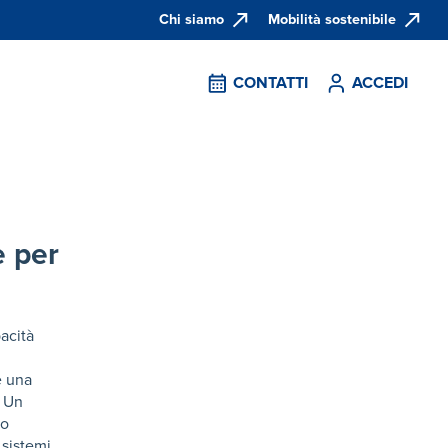
Chi siamo
Mobilità sostenibile
CONTATTI
ACCEDI
e per
pacità
e una
. Un
no
 sistemi