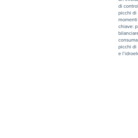
di contro
picchi di
momenti d
chiave: p
bilanciar
consumare
picchi di
e l’idroe