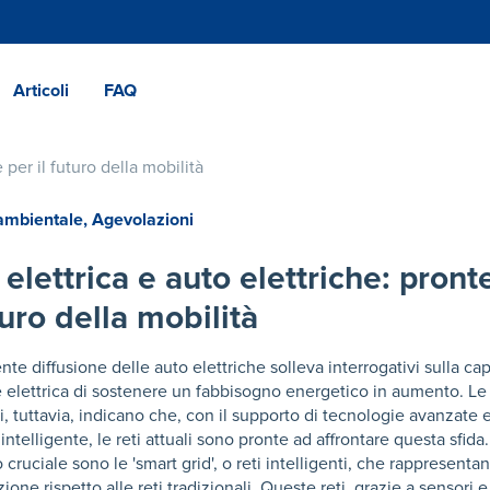
Articoli
FAQ
per il futuro della mobilità​
ambientale
,
Agevolazioni
 elettrica e auto elettriche: pront
turo della mobilità​
nte diffusione delle auto elettriche solleva interrogativi sulla ca
e elettrica di sostenere un fabbisogno energetico in aumento. Le
i, tuttavia, indicano che, con il supporto di tecnologie avanzate 
intelligente, le reti attuali sono pronte ad affrontare questa sfida
cruciale sono le 'smart grid', o reti intelligenti, che rappresenta
ione rispetto alle reti tradizionali. Queste reti, grazie a sensori e