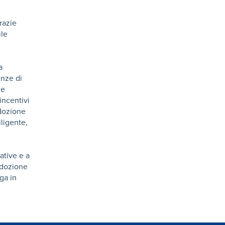
razie
ile
a
enze di
 e
incentivi
adozione
lligente,
ative e a
’adozione
ga in