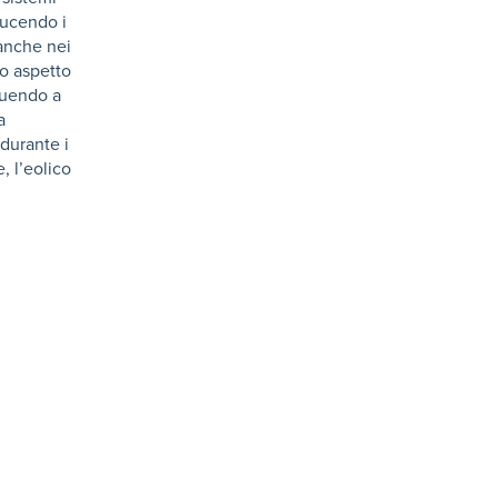
iducendo i
anche nei
ro aspetto
ibuendo a
a
durante i
, l’eolico