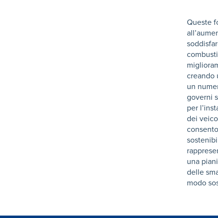
Queste fo
all’aumen
soddisfa
combustib
miglioram
creando u
un numero
governi s
per l’ins
dei veico
consento
sostenib
rappresen
una piani
delle sma
modo sost