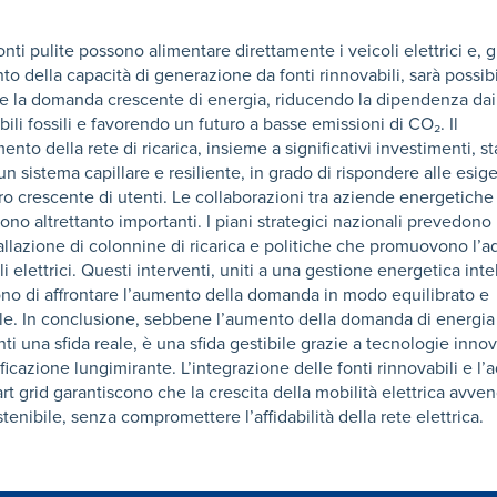
nti pulite possono alimentare direttamente i veicoli elettrici e, g
to della capacità di generazione da fonti rinnovabili, sarà possib
re la domanda crescente di energia, riducendo la dipendenza dai
ili fossili e favorendo un futuro a basse emissioni di CO₂. Il
ento della rete di ricarica, insieme a significativi investimenti, st
n sistema capillare e resiliente, in grado di rispondere alle esig
 crescente di utenti. Le collaborazioni tra aziende energetiche
ono altrettanto importanti. I piani strategici nazionali prevedono 
tallazione di colonnine di ricarica e politiche che promuovono l’
li elettrici. Questi interventi, uniti a una gestione energetica inte
no di affrontare l’aumento della domanda in modo equilibrato e
ile. In conclusione, sebbene l’aumento della domanda di energia
ti una sfida reale, è una sfida gestibile grazie a tecnologie innov
ficazione lungimirante. L’integrazione delle fonti rinnovabili e l
rt grid garantiscono che la crescita della mobilità elettrica avven
enibile, senza compromettere l’affidabilità della rete elettrica.