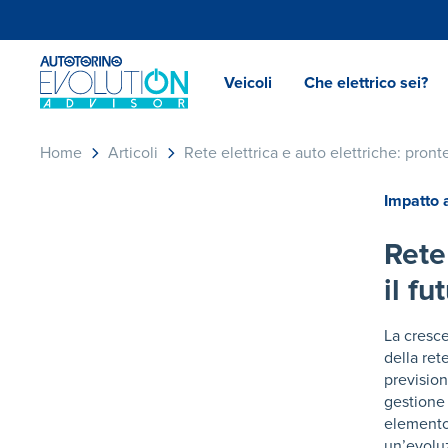
Veicoli
Che elettrico sei?
Home
Articoli
Rete elettrica e auto elettriche: pronte 
Impatto 
Rete
il fu
La cresce
della ret
prevision
gestione 
elemento 
un’evoluz