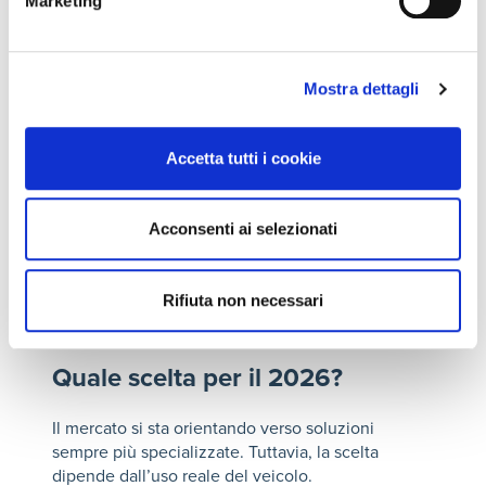
Marketing
L’efficienza non è l’unico elemento. Questi
pneumatici migliorano anche la precisione di
guida, soprattutto nelle accelerazioni e nelle
frenate.
Mostra dettagli
Inoltre, alcuni modelli sono progettati per
Accetta tutti i cookie
ottimizzare il recupero di energia durante la
frenata rigenerativa. Una migliore aderenza
consente un recupero più efficace.
Acconsenti ai selezionati
La durata può risultare più regolare nel tempo. La
distribuzione delle forze è più equilibrata rispetto
Rifiuta non necessari
a pneumatici tradizionali non progettati per veicoli
elettrici.
Quale scelta per il 2026?
Il mercato si sta orientando verso soluzioni
sempre più specializzate. Tuttavia, la scelta
dipende dall’uso reale del veicolo.