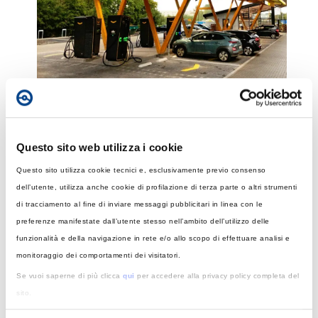
Tecnologia e stndard:verso la
Questo sito web utilizza i cookie
ricarica universale
Questo sito utilizza cookie tecnici e, esclusivamente previo consenso
dell’utente, utilizza anche cookie di profilazione di terza parte o altri strumenti
Le nuove stazioni di ricarica veloce sono
di tracciamento al fine di inviare messaggi pubblicitari in linea con le
progettate per essere compatibili con veicoli di
preferenze manifestate dall’utente stesso nell’ambito dell’utilizzo delle
tutte le marche. Lo standard
CCS (Combined
funzionalità e della navigazione in rete e/o allo scopo di effettuare analisi e
Charging System)
è ormai dominante in Europa e
monitoraggio dei comportamenti dei visitatori.
consente l’accesso alla maggior parte delle
infrastrutture.
Se vuoi saperne di più clicca
qui
per accedere alla privacy policy completa del
sito.
Le colonnine più recenti integrano sistemi di
Acconsenti all’utilizzo di tali strumenti, o di parte di essi, per una esperienza di