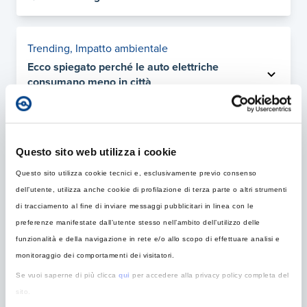
Trending
,
Impatto ambientale
Ecco spiegato perché le auto elettriche
consumano meno in città
Ricarica
,
Impatto Ambientale
Auto elettriche e basse temperature: come il
Questo sito web utilizza i cookie
freddo influisce su autonomia e ricarica
Questo sito utilizza cookie tecnici e, esclusivamente previo consenso
dell’utente, utilizza anche cookie di profilazione di terza parte o altri strumenti
di tracciamento al fine di inviare messaggi pubblicitari in linea con le
Sicurezza
,
Impatto Ambientale
preferenze manifestate dall’utente stesso nell’ambito dell’utilizzo delle
Guida di un’auto elettrica sulla neve e sul
funzionalità e della navigazione in rete e/o allo scopo di effettuare analisi e
ghiaccio
monitoraggio dei comportamenti dei visitatori.
Se vuoi saperne di più clicca
qui
per accedere alla privacy policy completa del
sito.
Agevolazioni
,
Risparmio